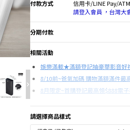
付款方式
信用卡/LINE Pay/AT
請登入會員 ，台灣大
分期付款
＊實際可分期數、適用利率，請以購物
5折
相關活動
信用卡分期
娛樂滿載★滿額登記抽豪華影音好
分期數
每期金額
8/10前~爸氣加碼 購物滿額滿件最高
8月限定~首購登記最高領$888電
3期
$353
台灣大哥大Open Possible聯名
6期
$176
★舊機回收★限量加碼10%回饋
請選擇商品樣式
更多信用卡分期0利率滿額享回饋
12期
$88