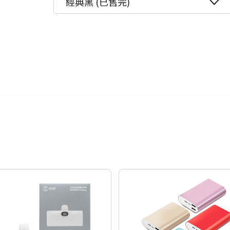
經典黑 (已售完)
行動電源怎麼挑→點我看達人教你
24期
$45