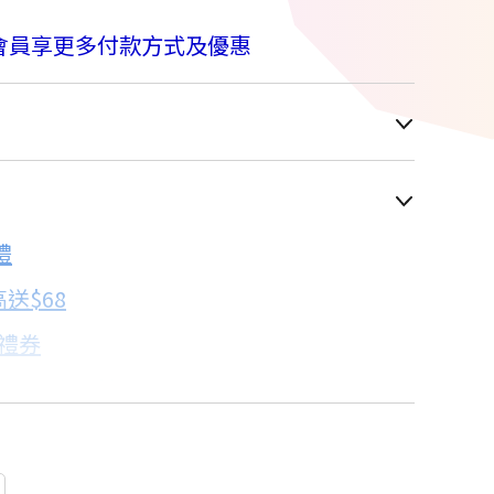
M
會員享更多付款方式及優惠
車顯示為主
5折
禮
配合銀行/業者
送$68
子禮券
18家銀行/業者
卡滿額最高回饋25%
18家銀行/業者
18家銀行/業者