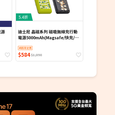
5.4折
電源
迪士尼 晶磁系列 磁吸無線充行動
Shell 殼
電源5000mAh(Magsafe/快充/維
尼/三眼怪)
折價券
網路限定價
網路限定價
$584
$399
$1,090
$399