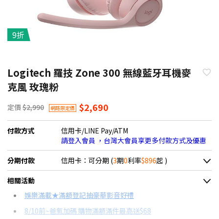
9折
Logitech 羅技 Zone 300 無線藍牙耳機麥
克風 玫瑰粉
$2,690
定價
$2,990
網路限定價
付款方式
信用卡/LINE Pay/ATM
請登入會員 ，台灣大會員享更多付款方式及優惠
分期付款
信用卡：可分期 (
3
期
0
利率
$896
起 )
＊實際可分期數、適用利率，請以購物車顯示為主
相關活動
信用卡分期
娛樂滿載★滿額登記抽豪華影音好禮
8/10前~爸氣加碼 購物滿額滿件最高送$68
分期數
每期金額
配合銀行/業者