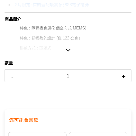
8月限定~首購登記最高領$888電子禮券
3期 0利率
$896
18家銀行/業者
台灣大哥大Open Possible聯名卡滿額最高回饋25%
商品簡介
6期
$479
18家銀行/業者
更多信用卡分期0利率滿額享回饋
特色：隔噪麥克風(2 個全向式 MEMS)
12期
$239
18家銀行/業者
特色：超輕盈的設計 (僅 122 公克）
24期
$123
18家銀行/業者
掛戴方式：頭罩式
頻率響應：100-7KHz
數量
喇叭單體：30mm
-
+
內建鋰電池：完全充電 2 小時
連線方式：藍牙
保固：1 年有限硬體保固
您可能會喜歡