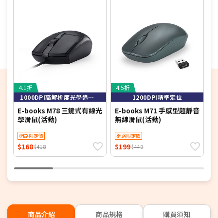
4.1折
4.5折
4
1000DPI高解析度光學追蹤技術，定位精準
1200DPI精準定位
E-books M78 三鍵式有線光
E-books M71 手感型超靜音
u
學滑鼠(活動)
無線滑鼠(活動)
H
一
網路限定價
網路限定價
$168
$199
$
$418
$449
商品介紹
商品規格
購買須知