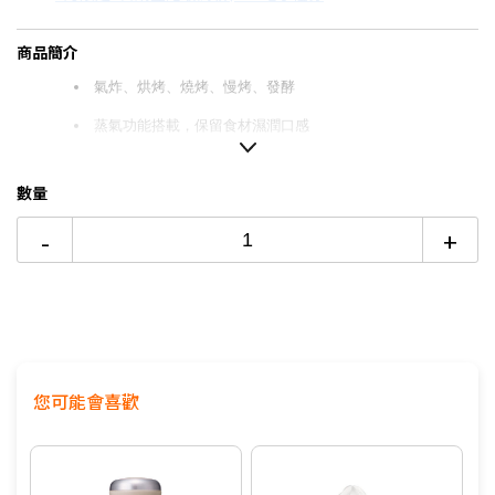
3期 0利率
$1,293
18家銀行/業者
商品簡介
12期
$345
18家銀行/業者
氣炸、烘烤、燒烤、慢烤、發酵
蒸氣功能搭載，保留食材濕潤口感
24期
$177
18家銀行/業者
隨附烤網籃、烤架、烤盤、把手
數量
-
+
您可能會喜歡