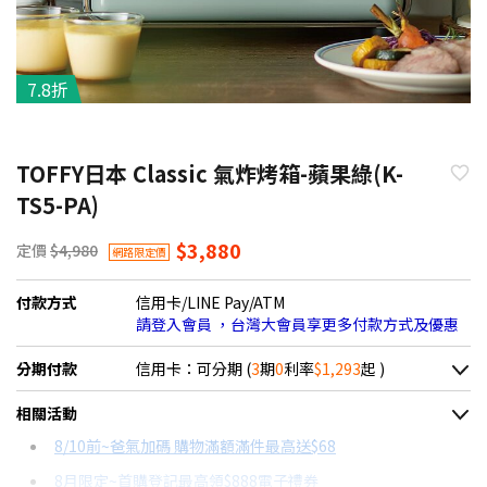
7.8折
TOFFY日本 Classic 氣炸烤箱-蘋果綠(K-
TS5-PA)
$3,880
定價
$4,980
網路限定價
付款方式
信用卡/LINE Pay/ATM
請登入會員 ，台灣大會員享更多付款方式及優惠
分期付款
信用卡：可分期 (
3
期
0
利率
$1,293
起 )
＊實際可分期數、適用利率，請以購物車顯示為主
相關活動
信用卡分期
8/10前~爸氣加碼 購物滿額滿件最高送$68
8月限定~首購登記最高領$888電子禮券
分期數
每期金額
配合銀行/業者