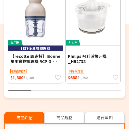
8.7折
5.4折
5
1機7役萬用調理機
【recolte 麗克特】 Bonne
Philips 飛利浦榨汁機
P
萬用食物調理機 RCP-3-W
_HR2738
白
4
網路限定價
網路限定價
$1,880
$688
$
$2,180
$1,280
商品介紹
商品規格
購買須知