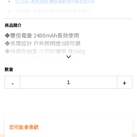
8/10前~爸氣加碼 購物滿額滿件最高送$68
分期數
每期金額
配合銀行/業者
8月限定~首購登記最高領$888電子禮券
3期
$149
18家銀行/業者
台灣大哥大Open Possible聯名卡滿額最高回饋25%
商品簡介
6期
$74
18家銀行/業者
更多信用卡分期0利率滿額享回饋
◆雙倍電量 2400mAh長效使用
12期
$37
18家銀行/業者
◆吊環設計 戶外照明燈
3段可調
◆
快速充抽氣
小巧好攜帶
僅160g
24期
$19
18家銀行/業者
◆搭配5款氣嘴 適用於不同物品
◆泳圈充氣 真空袋抽氣 皆可輕鬆完成
數量
-
+
您可能會喜歡