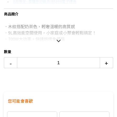
8月限定~首購登記最高領$888電子禮券
3期
$284
18家銀行/業者
台灣大哥大Open Possible聯名卡滿額最高回饋25%
商品簡介
6期
$142
18家銀行/業者
更多信用卡分期0利率滿額享回饋
．木紋搭配奶茶色，輕奢溫暖的高質感
12期
$71
18家銀行/業者
電視降到底破盤
．9L高效能空間使用，小家庭或小聚會輕鬆搞定！
24期
$36
18家銀行/業者
．700W大功率，快速烘烤免煩惱
數量
-
+
您可能會喜歡