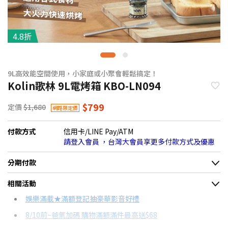
4.8折
9L高效能空間使用，小家庭或小聚會輕鬆搞定！
Kolin歌林 9L電烤箱 KBO-LN094
$799
定價
$1,680
網路限定價
付款方式
信用卡/LINE Pay/ATM
請登入會員 ，台灣大會員享更多付款方式及優惠
分期付款
＊實際可分期數、適用利率，請以購物車顯示為主
相關活動
信用卡分期
娛樂滿載★滿額登記抽豪華影音好禮
8/10前~爸氣加碼 購物滿額滿件最高送$68
分期數
每期金額
配合銀行/業者