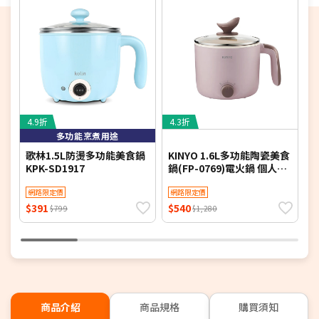
4.9折
4.3折
3
多功能烹煮用途
歌林1.5L防燙多功能美食鍋
KINYO 1.6L多功能陶瓷美食
大
KPK-SD1917
鍋(FP-0769)電火鍋 個人鍋
壺
小火鍋 煮火鍋
網路限定價
網路限定價
$391
$540
$
$799
$1,280
商品介紹
商品規格
購買須知