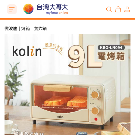
微波爐│烤箱│氣炸鍋