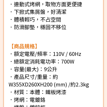
．連動式烤網，取物方面更便捷
．下掀式集屑盤，好清潔
．體積輕巧，不占空間
．防滑腳墊，穩固不移位
【商品規格】
．額定電壓/頻率：110V / 60Hz
．總額定消耗電功率：700W
．容量(最大)：9公升
．產品尺寸/重量：約
W355XD260XH200 (mm) /約2.3kg
．材質：本體：鐵板烤漆
．烤網：電鍍鉻
．烤盤：鍍鋅板