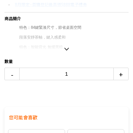
8月限定~首購登記最高領$888電子禮券
3期 0利率
$1,230
18家銀行/業者
台灣大哥大Open Possible聯名卡滿額最高回饋25%
商品簡介
6期
$658
18家銀行/業者
更多信用卡分期0利率滿額享回饋
特色：84鍵緊湊尺寸，節省桌面空間
12期
$329
18家銀行/業者
段落安靜茶軸，鍵入感柔和
24期
$169
18家銀行/業者
特色：智能背光 無懼黑暗
特色：辦公娛樂全面兼顧
數量
特色：高校流暢的機械式鍵盤
-
+
特色：弧型雙色鍵帽，舒適貼合指腹，輕鬆定位
特色：底部可調節支架傾角，提供優異穩定性和舒適度
保固：1年有限硬體保固
您可能會喜歡