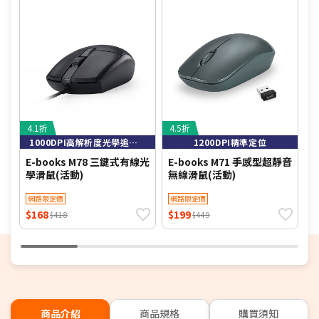
4.1折
4.5折
4
1000DPI高解析度光學追蹤技術，定位精準
1200DPI精準定位
E-books M78 三鍵式有線光
E-books M71 手感型超靜音
u
學滑鼠(活動)
無線滑鼠(活動)
H
一
網路限定價
網路限定價
$168
$199
$
$418
$449
商品介紹
商品規格
購買須知