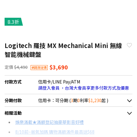
8.3折
Logitech 羅技 MX Mechanical Mini 無線
智能機械鍵盤
$3,690
定價
$4,490
網路限定價
付款方式
信用卡/LINE Pay/ATM
請登入會員 ，台灣大會員享更多付款方式及優惠
分期付款
信用卡：可分期 (
3
期
0
利率
$1,230
起 )
＊實際可分期數、適用利率，請以購物車顯示為主
相關活動
信用卡分期
娛樂滿載★滿額登記抽豪華影音好禮
8/10前~爸氣加碼 購物滿額滿件最高送$68
分期數
每期金額
配合銀行/業者