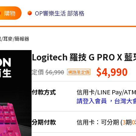
購物
OP響樂生活 部落格
/耳麥/簡報器
Logitech 羅技 G PRO 
$4,990
定價
$6,990
網路限定價
付款方式
信用卡/LINE Pay/AT
請登入會員 ，台灣大
分期付款
信用卡：可分期 (
3
期
0
＊實際可分期數、適用利率，請以購物