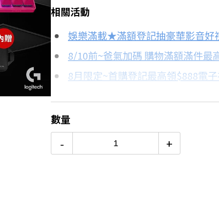
相關活動
信用卡分期
娛樂滿載★滿額登記抽豪華影音好
分期數
每期金額
8/10前~爸氣加碼 購物滿額滿件最高
8月限定~首購登記最高領$888電
3期 0利率
$1,663
台灣大哥大Open Possible聯名
6期
$889
更多信用卡分期0利率滿額享回饋
數量
12期
$444
-
+
24期
$228