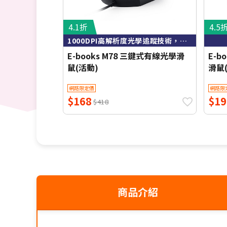
4.1折
4.5
1000DPI高解析度光學追蹤技術，定位精準
E-books M78 三鍵式有線光學滑
E-b
鼠(活動)
滑鼠
網路限定價
網路限
$168
$19
$418
商品介紹