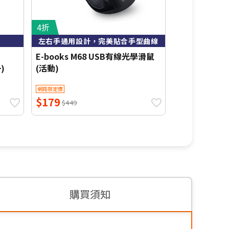
4折
5.5折
左右手通用設計，完美貼合手型曲線
1200 DP
E-books M68 USB有線光學滑鼠
E-books 
)
(活動)
玻璃吸管組) 
網路限定價
網路限定價
$179
$599
$449
$1,090
購買須知