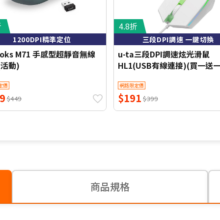
折
4.8折
1200DPI精準定位
三段DPI調速 一鍵切換
ooks M71 手感型超靜音無線
u-ta三段DPI調速炫光滑鼠
(活動)
HL1(USB有線連接)(買一送一
定價
網路限定價
9
$191
$449
$399
商品規格