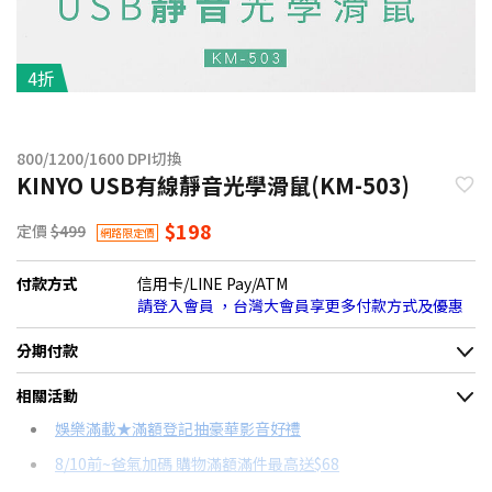
4折
800/1200/1600 DPI切換
KINYO USB有線靜音光學滑鼠(KM-503)
$198
定價
$499
網路限定價
付款方式
信用卡/LINE Pay/ATM
請登入會員 ，台灣大會員享更多付款方式及優惠
分期付款
＊實際可分期數、適用利率，請以購物車顯示為主
相關活動
信用卡分期
娛樂滿載★滿額登記抽豪華影音好禮
8/10前~爸氣加碼 購物滿額滿件最高送$68
分期數
每期金額
配合銀行/業者