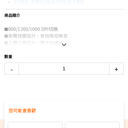
8月限定~首購登記最高領$888電子禮券
3期
$70
18家銀行/業者
台灣大哥大Open Possible聯名卡滿額最高回饋25%
商品簡介
6期
$35
18家銀行/業者
更多信用卡分期0利率滿額享回饋
800/1200/1600 DPI切換
12期
$17
18家銀行/業者
■
無聲按鍵設計，有效降低噪音
■
24期
$9
18家銀行/業者
人體工學設計，雙手皆適用
■
有線設計，1.5米線長
■USB
數量
-
+
您可能會喜歡