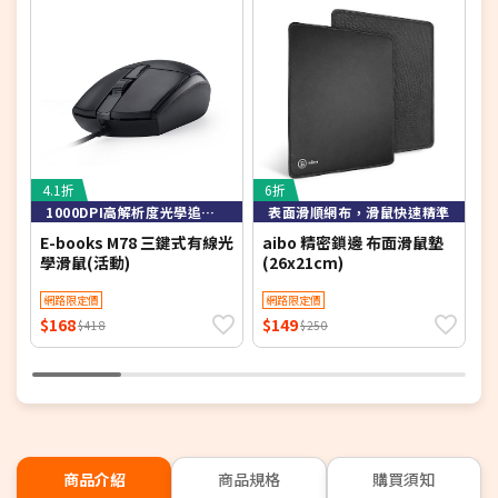
4.1折
6折
4
1000DPI高解析度光學追蹤技術，定位精準
表面滑順網布，滑鼠快速精準
E-books M78 三鍵式有線光
aibo 精密鎖邊 布面滑鼠墊
E
學滑鼠(活動)
(26x21cm)
網路限定價
網路限定價
$168
$149
$
$418
$250
商品介紹
商品規格
購買須知