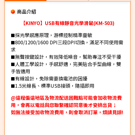
商品介紹
【KINYO】USB有線靜音光學滑鼠(KM-503)
採光學感應原理，游標控制精準靈敏
■
800/1200/1600 DPI三段DPI切換，滿足不同使用需
■
求
無聲按鍵設計，有效降低噪音，幫助專注不受干擾
■
人體工學設計，手感舒適，完美貼合手型曲線，雙
■
手皆適用
有線設計，免除需要換電池的困擾
■
1.5米線長、標準USB接頭，隨插即用
■
@遠程偏遠地區及物流配送困難點可能會加收物流費
用，會再以電話與您聯繫確認同意後才安排出貨；
如無法接受加收物流費用，則會取消訂單，煩請見諒!