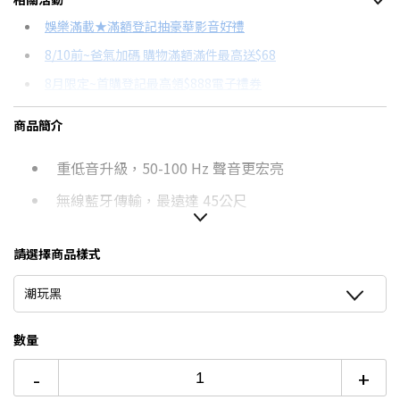
信用卡分期
娛樂滿載★滿額登記抽豪華影音好禮
8/10前~爸氣加碼 購物滿額滿件最高送$68
分期數
每期金額
配合銀行/業者
8月限定~首購登記最高領$888電子禮券
3期 0利率
$2,330
18家銀行/業者
台灣大哥大Open Possible聯名卡滿額最高回饋25%
商品簡介
6期
$1,246
18家銀行/業者
更多信用卡分期0利率滿額享回饋
重低音升級，50-100 Hz 聲音更宏亮
12期
$623
18家銀行/業者
無線藍牙傳輸，最遠達 45公尺
24期
$320
18家銀行/業者
IP67 防水防塵，可漂浮於水面
請選擇商品樣式
USB-C充電，續航力20小時
潮玩黑
自訂義EQ，5種預設模式
四色可選：潮玩黑/海水藍/莓果紅/薰衣紫
數量
-
+