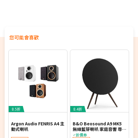
您可能會喜歡
8.5折
8.4折
7
Argon Audio FENRIS A4 主
B&O Beosound A9 MK5
M
動式喇叭
無線藍芽喇叭 家庭音響 尊爵
低
黑 公司貨
折價券