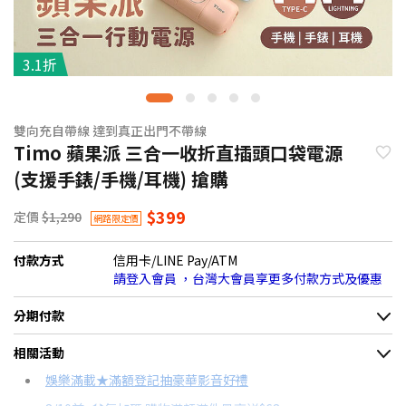
3.1折
雙向充自帶線 達到真正出門不帶線
Timo 蘋果派 三合一收折直插頭口袋電源
(支援手錶/手機/耳機) 搶購
$399
定價
$1,290
網路限定價
付款方式
信用卡/LINE Pay/ATM
請登入會員 ，台灣大會員享更多付款方式及優惠
分期付款
＊實際可分期數、適用利率，請以購物車顯示為主
相關活動
信用卡分期
娛樂滿載★滿額登記抽豪華影音好禮