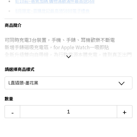
8/10前~爸氣加碼 購物滿額滿件最高送$68
分期數
每期金額
配合銀行/業者
8月限定~首購登記最高領$888電子禮券
3期
$142
18家銀行/業者
台灣大哥大Open Possible聯名卡滿額最高回饋25%
商品簡介
6期
$71
18家銀行/業者
★舊機回收★限量加碼10%回饋
可同時充電3台裝置，手機、手錶、耳機歡樂不斷電
12期
$35
18家銀行/業者
更多信用卡分期0利率滿額享回饋
新增手錶磁吸充電區，for Apple Watch一吸即貼
行動電源怎麼挑→點我看達人教你買
24期
$18
18家銀行/業者
全新升級雙向自帶線，為行動電源本體充電，達到真正出門
不帶線
超輕量107g，小廢包無負擔
請選擇商品樣式
插頭可收折，收進包包不易折斷
L直插頭-墨花黑
數量
-
+