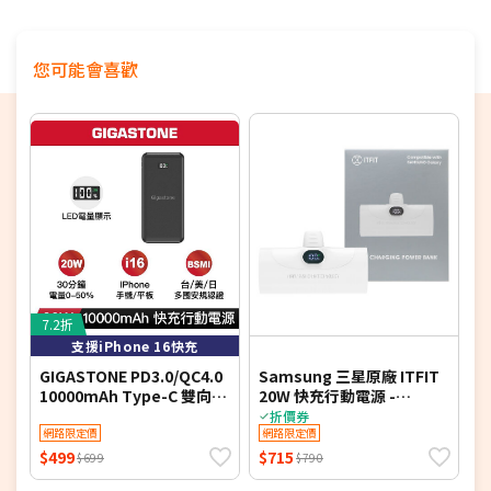
您可能會喜歡
7.2折
4
支援iPhone 16快充
GIGASTONE PD3.0/QC4.0
Samsung 三星原廠 ITFIT
a
10000mAh Type-C 雙向快
20W 快充行動電源 -
充行動電源-黑色7113B
5000mAh (ITPW30)
折價券
網路限定價
網路限定價
$499
$715
$
$699
$790