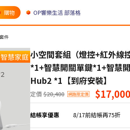
購物
OP響樂生活 部落格
/套件
小空間套組（燈控+紅外線控制
智慧家庭
*1+智慧開關單鍵*1+智慧開關雙
Hub2 *1【到府安裝】
$17,00
定價
$20,400
網路限定價
結帳享優惠
8/17前結帳再75折