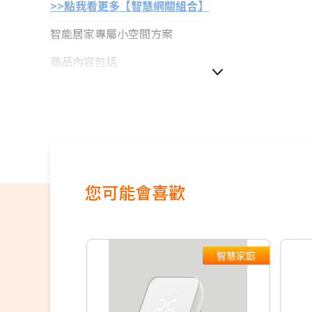
>>點我看更多【智慧網關組合】
智能居家專屬小空間方案
商品內容包括
SwitchBot Hub2
VIZO 有線網關
VIZO 智慧開關
本賣場販售的智能開關為
單鍵＆雙鍵
各一
您可能會喜歡
智慧家庭