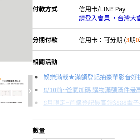
付款方式
信用卡/LINE Pay
請登入會員 ，台灣大
分期付款
信用卡：可分期 (
3
期
0
＊實際可分期數、適用利率，請以購物
8.4折
相關活動
信用卡分期
娛樂滿載★滿額登記抽豪華影音好
分期數
每期金額
8/10前~爸氣加碼 購物滿額滿件最高
8月限定~首購登記最高領$888電
3期 0利率
$5,666
台灣大哥大Open Possible聯名
6期
$3,031
8/15前~指定購物滿額最高回饋25
數量