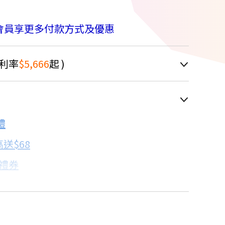
會員享更多付款方式及優惠
利率
$5,666
起 )
車顯示為主
8.4折
禮
配合銀行/業者
送$68
子禮券
18家銀行/業者
卡滿額最高回饋25%
18家銀行/業者
%