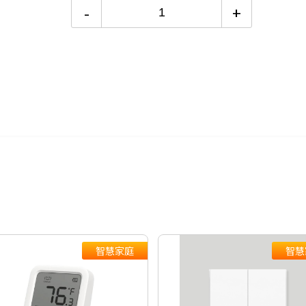
電視降到底破盤
12期
$1,515
-
+
智慧家電功能有哪些？→點我看達
24期
$779
智慧家庭
智慧