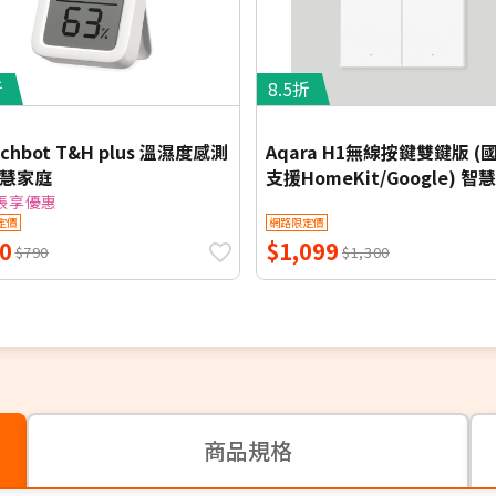
折
8.5折
tchbot T&H plus 溫濕度感測
Aqara H1無線按鍵雙鍵版 (
智慧家庭
支援HomeKit/Google) 智
帳享優惠
定價
網路限定價
0
$1,099
$790
$1,300
商品規格