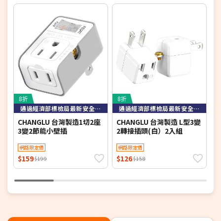
8折
8折
3
通過經濟部標檢局最新安全規範檢驗
通過經濟部標檢局最新安全規範檢驗
CHANGLU 台灣製造1切2座
CHANGLU 台灣製造 L型3變
a
3變2節能小壁插
2轉接插頭(白）2入組
插
網路限定價
網路限定價
$159
$126
$
$199
$158