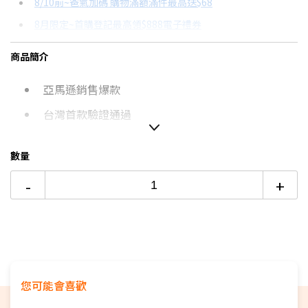
8/10前~爸氣加碼 購物滿額滿件最高送$68
分期數
每期金額
配合銀行/業者
8月限定~首購登記最高領$888電子禮券
3期
$126
18家銀行/業者
台灣大哥大Open Possible聯名卡滿額最高回饋25%
商品簡介
6期
$63
18家銀行/業者
更多信用卡分期0利率滿額享回饋
亞馬遜銷售爆款
12期
$31
18家銀行/業者
台灣首款驗證通過
24期
$16
18家銀行/業者
有底座立式延長線
數量
可站立節省空間
-
+
4面插座/插口
3P插腳
按壓式彈跳開關
一鍵節能總控
您可能會喜歡
新一代空間管理神器