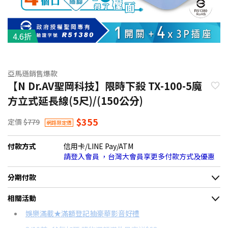
4.6折
亞馬遜銷售爆款
【N Dr.AV聖岡科技】限時下殺 TX-100-5魔
方立式延長線(5尺)/(150公分)
$355
定價
$779
網路限定價
付款方式
信用卡/LINE Pay/ATM
請登入會員 ，台灣大會員享更多付款方式及優惠
分期付款
＊實際可分期數、適用利率，請以購物車顯示為主
相關活動
信用卡分期
娛樂滿載★滿額登記抽豪華影音好禮