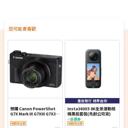
您可能會喜歡
7
晝夜隨行 視界由你
預購 Canon PowerShot
Insta360X5 8K全景運動相
C
G7X Mark III G7XIII G7X3
機萬能套裝(先創公司貨)
(
(公司貨)
折價券
網路限定價
網路限定價