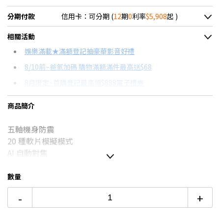
分期付款
信用卡：可分期 (
12
期
0
利率
$5,908
起 )
＊實際可分期數、適用利率，請以購物車顯示為主
相關活動
信用卡分期
娛樂滿載★滿額登記抽豪華影音好禮
8/10前~爸氣加碼 購物滿額滿件最高送$68
分期數
每期金額
配合銀行/業者
8月限定~首購登記最高領$888電子禮券
3期 0利率
$23,633
18家銀行/業者
台灣大哥大Open Possible聯名卡滿額最高回饋25%
商品簡介
6期 0利率
$11,816
17家銀行/業者
更多信用卡分期0利率滿額享回饋
五軸機身防震
12期 0利率
$5,908
7家銀行/業者
該不該買拍立得？→點我看達人教你買
20 種軟片模擬模式
12期
$6,321
18家銀行/業者
AI 自動對焦
24期
$3,249
18家銀行/業者
數量
-
+