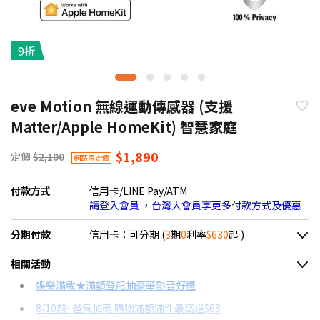
9折
eve Motion 無線運動傳感器 (支援
Matter/Apple HomeKit) 智慧家庭
$1,890
定價
$2,100
網路限定價
付款方式
信用卡/LINE Pay/ATM
請登入會員 ，台灣大會員享更多付款方式及優惠
分期付款
信用卡：可分期 (
3
期
0
利率
$630
起 )
＊實際可分期數、適用利率，請以購物車顯示為主
相關活動
信用卡分期
娛樂滿載★滿額登記抽豪華影音好禮
8/10前~爸氣加碼 購物滿額滿件最高送$68
分期數
每期金額
配合銀行/業者