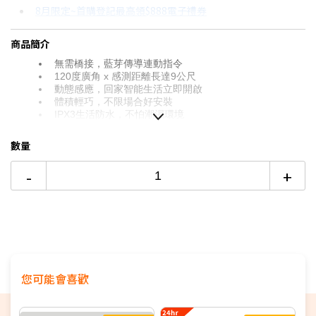
8月限定~首購登記最高領$888電子禮券
3期 0利率
$630
18家銀行/業者
8/15前~指定購物滿額最高回饋25%
商品簡介
6期
$337
18家銀行/業者
台灣大哥大Open Possible聯名卡滿額最高回饋25%
無需橋接，藍芽傳導連動指令
12期
$168
18家銀行/業者
120度廣角 x 感測距離長達9公尺
電視降到底破盤
動態感應，回家智能生活立即開啟
智慧家電功能有哪些？→點我看達人教你買
體積輕巧，不限場合好安裝
24期
$86
18家銀行/業者
IPX3生活防水，不怕潮濕環境
數量
-
+
您可能會喜歡