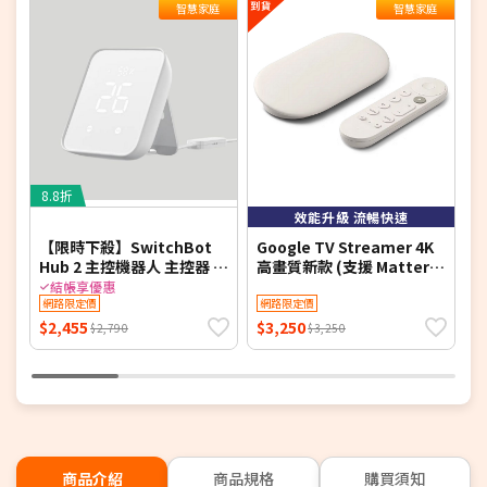
智慧家庭
智慧家庭
8.8折
8
效能升級 流暢快速
【限時下殺】SwitchBot
Google TV Streamer 4K
S
Hub 2 主控機器人 主控器 智
高畫質新款 (支援 Matter /
慧家庭
Chromecast / Google TV
結帳享優惠
網路限定價
)
網路限定價
$2,455
$3,250
$
$2,790
$3,250
商品介紹
商品規格
購買須知