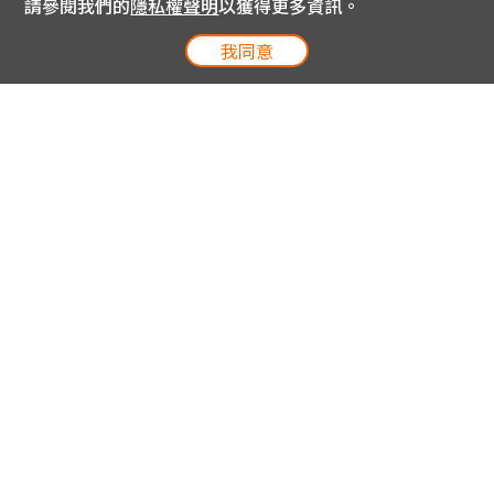
請參閱我們的
隱私權聲明
以獲得更多資訊。
我同意
電信專案服務專線 24小時
用戶手機直撥188(免費)
0809-000-852(免費)
線上購物服務專線 09:00~18:00
網內手機直撥188(撥通請按5)
網外請撥0809-000-852(撥通請按5)