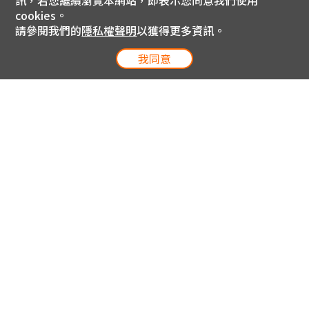
訊，若您繼續瀏覽本網站，即表示您同意我們使用
cookies。
請參閱我們的
隱私權聲明
以獲得更多資訊。
我同意
電信專案服務專線 24小時
用戶手機直撥188(免費)
0809-000-852(免費)
線上購物服務專線 09:00~18:00
網內手機直撥188(撥通請按5)