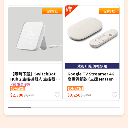
智慧家庭
智慧家庭
4
效能升級 流暢快速
【限時下殺】SwitchBot
Google TV Streamer 4K
【
Hub 2 主控機器人 主控器 智
高畫質新款 (支援 Matter /
慧家庭
Chromecast / Google TV
結帳享優惠
網路限定價
)
網路限定價
$2,390
$3,250
$
$2,590
$3,250