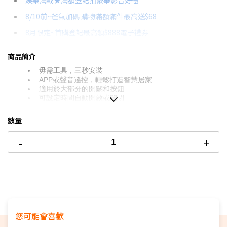
娛樂滿載★滿額登記抽豪華影音好禮
8/10前~爸氣加碼 購物滿額滿件最高送$68
分期數
每期金額
配合銀行/業者
8月限定~首購登記最高領$888電子禮券
3期 0利率
$363
18家銀行/業者
台灣大哥大Open Possible聯名卡滿額最高回饋25%
商品簡介
6期
$194
18家銀行/業者
8/15前~指定購物滿額最高回饋25%
毋需工具，三秒安裝
12期
$97
18家銀行/業者
APP或聲音遙控，輕鬆打造智慧居家
電視降到底破盤
適用於大部分的開關和按鈕
智慧家電功能有哪些？→點我看達人教你買
可設定時間自動開啟或關閉
24期
$49
18家銀行/業者
數量
-
+
您可能會喜歡