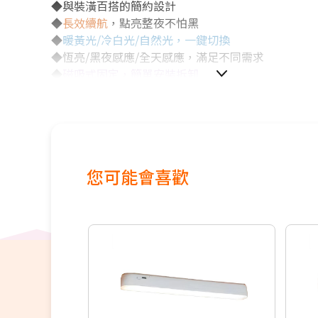
◆與裝潢百搭的簡約設計
◆
長效續航
，點亮整夜不怕黑
◆
暖黃光/冷白光/自然光，一鍵切換
◆恆亮/黑夜感應/全天感應，滿足不同需求
◆
磁吸式固定，簡單安裝拆卸
◆TYPE-C充電，可重複充電使用
◆無極調光，輕鬆找到合適的亮度
您可能會喜歡