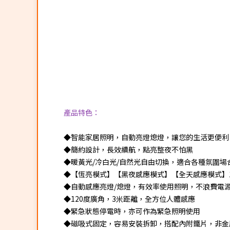
產品特色：
◆智能家居照明，自動亮燈熄燈，讓您的生活更便利
◆簡約設計，長效續航，點亮整夜不怕黑
◆暖黃光/冷白光/自然光自由切換，適合各種氛圍場
◆【恆亮模式】【黑夜感應模式】【全天感應模式】
◆自動感應亮燈/熄燈，有效率使用照明，不浪費電
◆120度廣角，3米距離，全方位人體感應
◆緊急狀態停電時，亦可作為緊急照明使用
◆磁吸式固定，容易安裝拆卸，搭配內附鐵片，非金