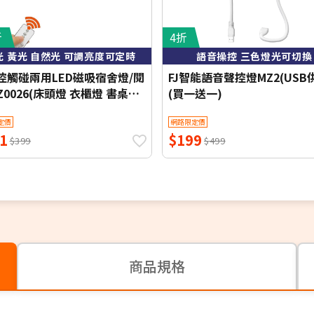
折
4折
光 黃光 自然光 可調亮度可定時
語音操控 三色燈光可切換
遙控觸碰兩用LED磁吸宿舍燈/閱
FJ智能語音聲控燈MZ2(USB
0026(床頭燈 衣櫃燈 書桌燈
(買一送一)
 檯燈 桌燈 床頭LED)
定價
網路限定價
1
$199
$399
$499
商品規格