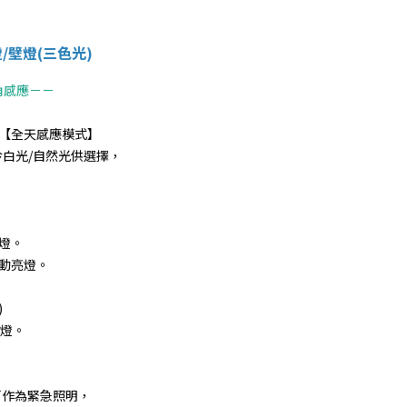
燈/壁燈(三色光)
角感應－－
【全天感應模式】
白光/自然光供選擇，
燈。
動亮燈。
)
熄燈。
可作為緊急照明，