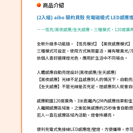
商品介紹
(2入組) aibo 簡約貝殼 充電磁吸式 LED感應
－－恆亮/黑夜感應/全天感應，三種模式，120度廣
全新升級多功能版，【恆亮模式】【黑夜感應模式】
三種模式可設定，使用方式無限靈活，擁有暖黃光/冷
依個人喜好選擇燈光色，應用於生活中不同場合。
人體感應自動亮燈設計(黑夜感應/全天感應)
【黑夜感應】光線不足且感應到人的情況下，自動亮
【全天感應】不管光線是否充足，燈感應到人就會自
感應範圍120度廣角、3米距離內(2M內感應效果較佳
人離開感應區域後，之後如無感應約25秒後會自動
若人一直在感應區域內活動，燈會持續亮。
便利充電式免接線LED感應燈/壁燈，方便攜帶，亦