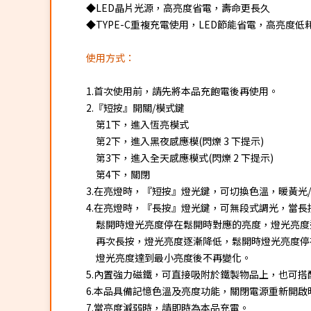
◆LED晶片光源，高亮度省電，壽命更長久
◆TYPE-C重複充電使用，LED節能省電，高亮度低
使用方式：
1.首次使用前，請先將本品充飽電後再使用。
2.『短按』開關/模式鍵
第1下，進入恆亮模式
第2下，進入黑夜感應模(閃爍 3 下提示)
第3下，進入全天感應模式(閃爍 2 下提示)
第4下，關閉
3.在亮燈時，『短按』燈光鍵，可切換色溫，暖黃光/
4.在亮燈時，『長按』燈光鍵，可無段式調光，當
鬆開時燈光亮度停在鬆開時對應的亮度，燈光亮度
再次長按，燈光亮度逐漸降低，鬆開時燈光亮度停
燈光亮度達到最小亮度後不再變化。
5.內置強力磁鐵，可直接吸附於鐵製物品上，也可
6.本品具備記憶色溫及亮度功能，關閉電源重新開
7.當亮度減弱時，請即時為本品充電。