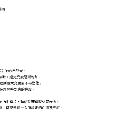
耗損
冷白光/自然光。
長按時，燈光亮度逐漸增加，
達到最大亮度後不再變化；
在鬆開時對應的亮度，
搭配內附鐵片，黏貼於非鐵製材質表面上。
啟時，可記憶前一次所設定的色溫及亮度。