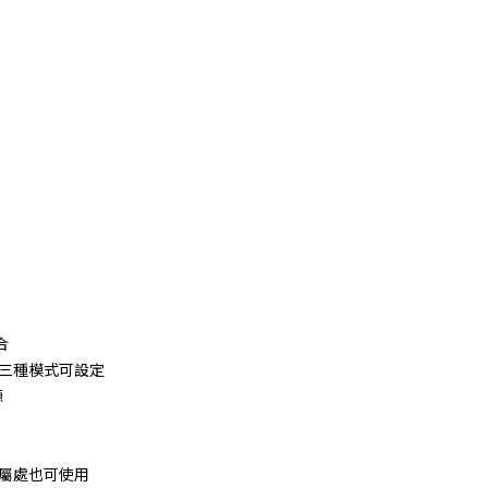
合
三種模式可設定
源
屬處也可使用