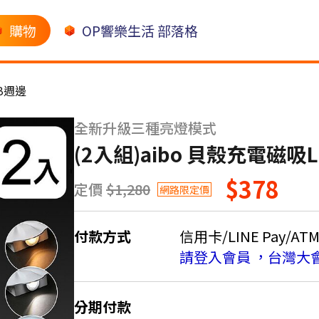
購物
OP響樂生活 部落格
B週邊
全新升級三種亮燈模式
(2入組)aibo 貝殼充電磁吸
$378
定價
$1,280
網路限定價
付款方式
信用卡/LINE Pay/AT
請登入會員 ，台灣大
分期付款