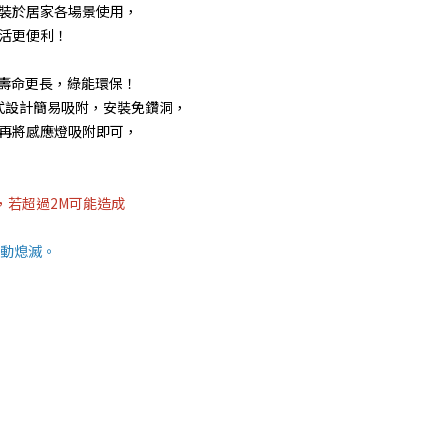
裝於居家各場景使用，
活更便利！
用壽命更長，綠能環保！
吸式設計簡易吸附，安裝免鑽洞，
再將感應燈吸附即可，
，若超過2M可能造成
自動熄滅。