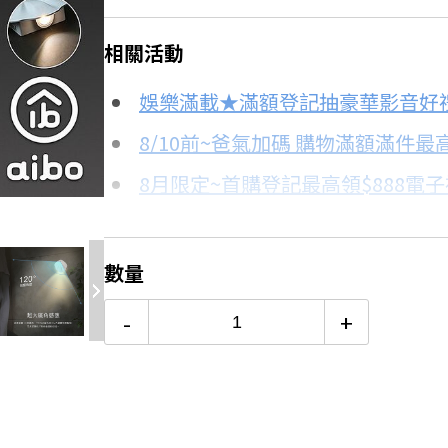
＊實際可分期數、適用利率，請以購物
相關活動
信用卡分期
娛樂滿載★滿額登記抽豪華影音好
分期數
每期金額
8/10前~爸氣加碼 購物滿額滿件最高
3折
8月限定~首購登記最高領$888電
3期
$134
台灣大哥大Open Possible聯名
6期
$67
更多信用卡分期0利率滿額享回饋
數量
電視降到底破盤
12期
$33
-
+
24期
$17