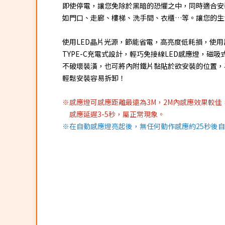
即使停電，讓您免除於黑暗的恐懼之中，同時適合安
如門口、走廊、樓梯、洗手間、衣櫃…等。讓您的生
使用LED晶片光源，節能省電，高亮度低耗損，使
TYPE-C充電式設計，輕巧免接線LED感應燈，磁
不破壞裝潢，也可將內附鐵片黏貼於欲安裝的位置，
輕鬆安裝容易拆卸！
※感應燈可感應距離最遠為3M，2M內感應效果較佳
感應延遲3-5秒，屬正常現象。
※在自動感應燈亮起後，無任何動作感應約25秒後