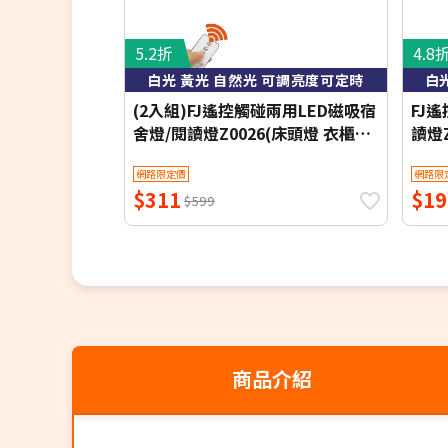
5.2折
4.8
白光 黃光 自然光 可調亮度可定時
白
(2入組)FJ遙控觸碰兩用LED磁吸宿
FJ
舍燈/閱讀燈Z0026(床頭燈 衣櫃燈
讀燈Z
書桌燈 小夜燈 檯燈 桌燈 床頭LED)
小夜燈
網路限定價
網路限
$311
$19
$599
商品介紹