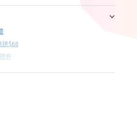
車顯示為主
禮
配合銀行/業者
送$68
3折
子禮券
18家銀行/業者
卡滿額最高回饋25%
18家銀行/業者
18家銀行/業者
18家銀行/業者