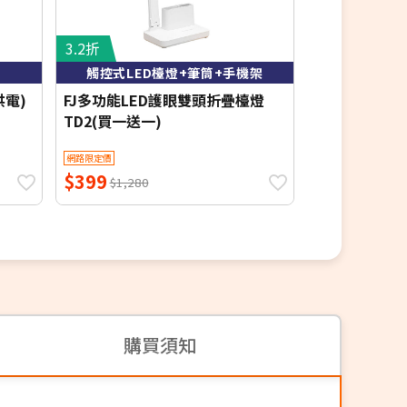
3.2折
4.3折
觸控式LED檯燈+筆筒+手機架
升級
供電)
FJ多功能LED護眼雙頭折疊檯燈
FJ新攜帶式3
TD2(買一送一)
M5(USB充電
網路限定價
網路限定價
$399
$211
$1,280
$499
購買須知