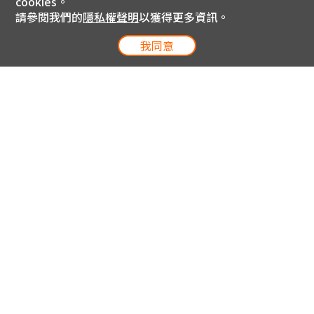
cookies。
請參閱我們的
隱私權聲明
以獲得更多資訊。
我同意
電信專案服務專線 24小時
用戶手機直撥188(免費)
0809-000-852(免費)
線上購物服務專線 09:00~18:00
網內手機直撥188(撥通請按5)
網外請撥0809-000-852(撥通請按5)