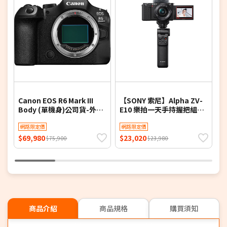
Canon EOS R6 Mark III
【SONY 索尼】Alpha ZV-
預
Body (單機身)公司貨-外盒
E10 樂拍一天手持握把組合
(
為拆鏡KIT套組
(公司貨)
網路限定價
網路限定價
$69,980
$23,020
$
$75,900
$23,980
商品介紹
商品規格
購買須知