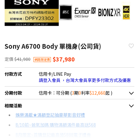
Sony A6700 Body 單機身(公司貨)
$37,980
定價
$41,980
網路限定價
付款方式
信用卡/LINE Pay
請登入會員 ，台灣大會員享更多付款方式及優惠
分期付款
信用卡：可分期 (
3
期
0
利率
$12,660
起 )
＊實際可分期數、適用利率，請以購物車顯示為主
相關活動
信用卡分期
娛樂滿載★滿額登記抽豪華影音好禮
8/10前~爸氣加碼 購物滿額滿件最高送$68
分期數
每期金額
配合銀行/業者
8月限定~首購登記最高領$888電子禮券
3期 0利率
$12,660
18家銀行/業者