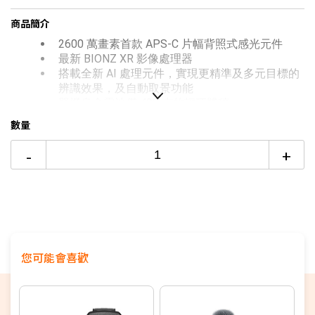
台灣大哥大Open Possible聯名卡滿額最高回饋25%
商品簡介
6期
$6,773
18家銀行/業者
更多信用卡分期0利率滿額享回饋
2600 萬畫素首款 APS-C 片幅背照式感光元件
12期
$3,386
18家銀行/業者
推薦SONY Vlog相機→點我看達人教你買
最新 BIONZ XR 影像處理器
搭載全新 AI 處理元件，實現更精準及多元目標的
24期
$1,740
18家銀行/業者
辨識效果，及自動取景功能
單機身含電池僅 493 克的輕巧體積
支援 4K120P 及 S-Log3 拍攝模式，並具備 S-
數量
Cinetone 直出電影色調
直覺靈敏的多角度觸控翻轉螢幕
-
+
積極穩定的防手震模式
適用於動靜態的風格外觀，多達十種風格濾鏡
您可能會喜歡