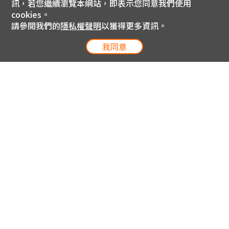
訊，若您繼續瀏覽本網站，即表示您同意我們使用
cookies。
請參閱我們的
隱私權聲明
以獲得更多資訊。
我同意
電信專案服務專線 24小時
用戶手機直撥188(免費)
0809-000-852(免費)
線上購物服務專線 09:00~18:00
網內手機直撥188(撥通請按5)