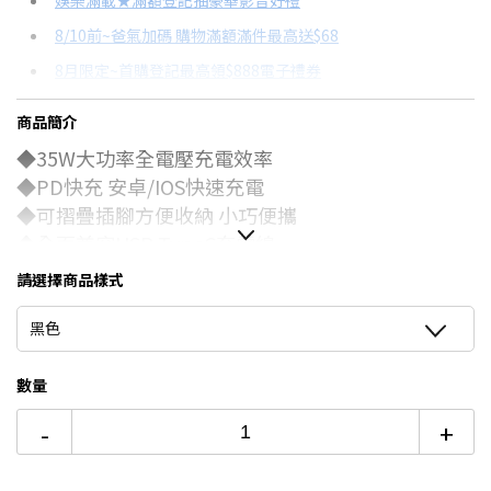
娛樂滿載★滿額登記抽豪華影音好禮
8/10前~爸氣加碼 購物滿額滿件最高送$68
分期數
每期金額
配合銀行/業者
8月限定~首購登記最高領$888電子禮券
3期
$89
18家銀行/業者
台灣大哥大Open Possible聯名卡滿額最高回饋25%
商品簡介
6期
$44
18家銀行/業者
★舊機回收★限量加碼10%回饋
◆35W大功率全電壓充電效率
12期
$22
18家銀行/業者
更多信用卡分期0利率滿額享回饋
◆PD快充 安卓/IOS快速充電
◆可摺疊插腳方便收納 小巧便攜
24期
$11
18家銀行/業者
◆全面兼容USB
TypeC
充電線
◆智慧保護裝置使用穩定更安全
請選擇商品樣式
◆GaN氮化鎵半導體 高效運作
◆適用於手機 平板 行動電源…等產品
黑色
數量
-
+