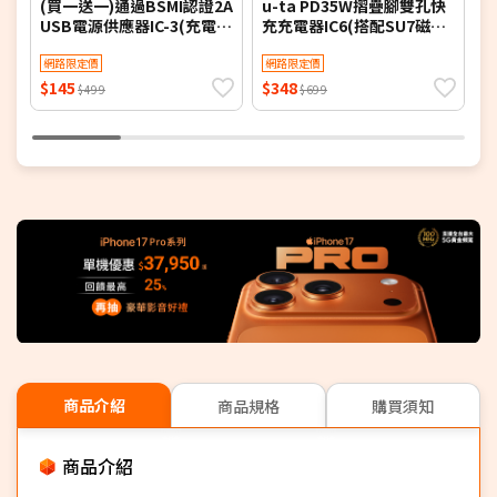
(買一送一)通過BSMI認證2A
u-ta PD35W摺疊腳雙孔快
u
USB電源供應器IC-3(充電
充充電器IC6(搭配SU7磁吸
氮
頭/豆腐頭/旅充充電器)
收納快充充電線)
網路限定價
網路限定價
$145
$348
$
$499
$699
商品介紹
商品規格
購買須知
商品介紹