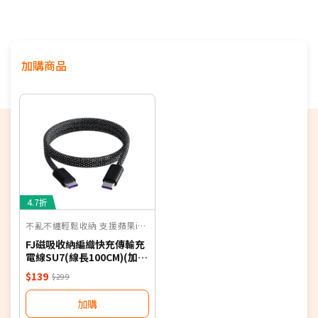
加購商品
4.7折
不亂不纏輕鬆收納 支援蘋果i15全系列
FJ磁吸收納編織快充傳輸充
電線SU7(線長100CM)(加
購)
$139
$299
加購