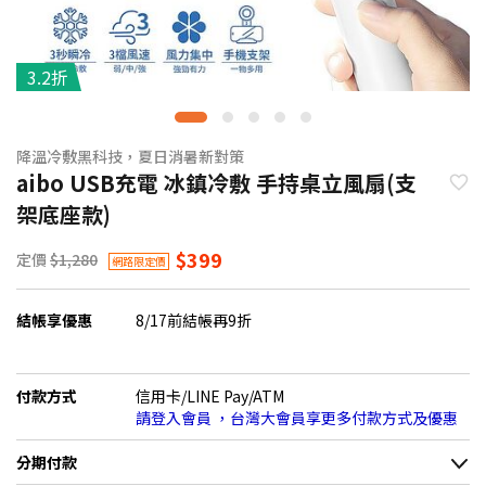
3.2折
降溫冷敷黑科技，夏日消暑新對策
aibo USB充電 冰鎮冷敷 手持桌立風扇(支
架底座款)
$399
定價
$1,280
網路限定價
結帳享優惠
8/17前結帳再9折
付款方式
信用卡/LINE Pay/ATM
請登入會員 ，台灣大會員享更多付款方式及優惠
分期付款
＊實際可分期數、適用利率，請以購物車顯示為主