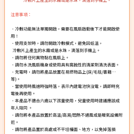
注意事項：
．冷敷功能無法單獨開啟，需要在風扇啟動後下才能開啟使
用！
．使用支架時，請勿開啟冷敷模式，避免因低溫，
冷敷片上產生的水霧或是水珠，滴落到手機上。
．請勿將任何異物黏在風扇上。
．請勿水洗風扇機身或使用具有腐蝕性的清潔劑清洗表面。
．充電時，請勿將產品放置在易燃物品上(床/毛毯/書籍…
等)。
．當使用時風速時強時落，表示內建電池快沒電，請即時充
電後再使用。
．本產品不適合六歲以下孩童使用，兒童使用時建議應該成
年人陪同 。
．請勿將本產品放置於高溫/高濕/悶熱不通風或是暖氣設備附
近。
．請勿將產品置於高處或不平坦檯面、地方，以免掉落損