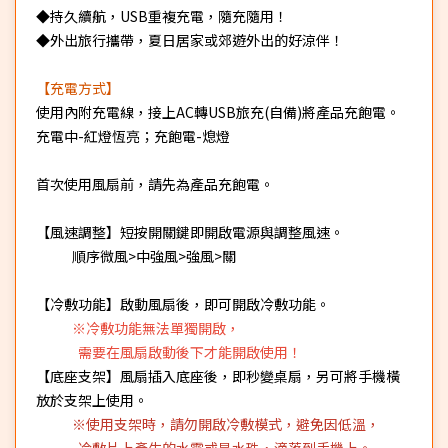
◆持久續航，USB重複充電，隨充隨用！
◆外出旅行攜帶，夏日居家或郊遊外出的好涼伴！
【充電方式】
使用內附充電線，接上AC轉USB旅充(自備)將產品充飽電。
充電中-紅燈恆亮；充飽電-熄燈
首次使用風扇前，請先為產品充飽電。
【風速調整】短按開關鍵即開啟電源與調整風速。
順序微風>中強風>強風>關
【冷敷功能】啟動風扇後，即可開啟冷敷功能。
※冷敷功能無法單獨開啟，
需要在風扇啟動後下才能開啟使用！
【底座支架】風扇插入底座後，即秒變桌扇，另可將手機橫
放於支架上使用。
※使用支架時，請勿開啟冷敷模式，避免因低溫，
冷敷片上產生的水霧或是水珠，滴落到手機上。