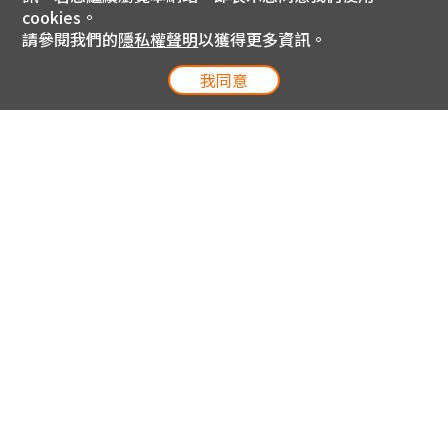
cookies。
請參閱我們的
隱私權聲明
以獲得更多資訊。
我同意
電信專案服務專線 24小時
用戶手機直撥188(免費)
0809-000-852(免費)
線上購物服務專線 09:00~18:00
網內手機直撥188(撥通請按5)