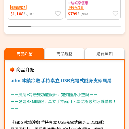
14AH780-M (同HDF-
附
結帳享優惠
14AH770/HDF-14AH780)
網路限定價
網路限定價
$1,108
$799
$
$2,107
$1,980
商品介紹
商品規格
購買須知
商品介紹
aibo 冰鎮冷敷 手持桌立 USB充電式隨身支架風扇
－－風扇+冷敷雙功能設計，宛如隨身小空調－－
－－通過BSMI認證，桌立手持兩用，享受極致的冰感體驗！
－－
《aibo 冰鎮冷敷 手持桌立 USB充電式隨身支架風扇》
降溫黑科技，風扇與冷敷功能的結合宛如隨身小空調，