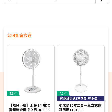
您可能會喜歡
5.3折
4.1折
5
純銅線馬達(轉速高.導電佳.散熱快)
【限時下殺】禾聯 14吋DC
小太陽16吋二合一直立式擺
變頻無線遙控立扇 HDF-
頭風扇TF-1899
多