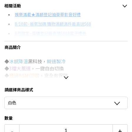
相關活動
信用卡分期
娛樂滿載★滿額登記抽豪華影音好禮
8/10前~爸氣加碼 購物滿額滿件最高送$68
分期數
每期金額
配合銀行/業者
8月限定~首購登記最高領$888電子禮券
6期
$71
18家銀行/業者
台灣大哥大Open Possible聯名卡滿額最高回饋25%
商品簡介
12期
$35
18家銀行/業者
更多信用卡分期0利率滿額享回饋
◆
冰感降溫
黑科技，
瞬速製冷
24期
$18
18家銀行/業者
DC與AC風扇有什麼不同？→點我看達人教你買
◆
3檔大風速
，一鍵自由切換
◆
通過BSMI認證
，安全有保障
◆渦輪式扇葉，風力更集中
◆手持/桌立兩用，多種使用方式
請選擇商品樣式
◆秒變手機支架，一物多用
白色
◆USB充電式，無線使用不束縛
數量
-
+