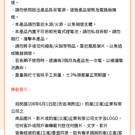
壞。
．請勿使用超出產品負荷電源，道致產品發熱及電路板燒
壞。
．本產品請勿靠近水源/火源，以免損壞主體。
．本產品內置不可拆卸充電式鋰電池，請勿私自拆卸。請勿
敲打、撞擊本產品。
．請勿將手或任何細長/尖銳等物品，靠近風扇葉片，以免造
成機器損壞。
．若長期不使用時，建議每2個月為產品充一次電，以維護電
池壽命。
．重量與尺寸皆採手工測量，±3%誤差屬正常範圍。
轉載警示：
自民國108年6月1日起(含追溯既往)，鈞嵐(立嵐)企業有限
公司之
商品圖片、影片或鈞嵐(立嵐)企業有限公司文字及LOGO，
任何客戶或用戶需轉載刊登任何圖片、文字、影片
皆需經過鈞嵐(立嵐)書面同意，如有需求請與鈞嵐(立嵐)客