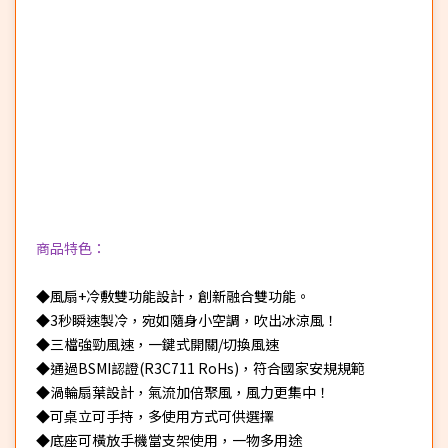
商品特色：
◆風扇+冷敷雙功能設計，創新融合雙功能。
◆3秒瞬速製冷，宛如隨身小空調，吹出冰涼風！
◆三檔強勁風速，一鍵式開關/切換風速
◆通過BSMI認證(R3C711 RoHs)，符合國家安規規範
◆渦輪扇葉設計，氣流加倍聚風，風力更集中！
◆可桌立可手持，多使用方式可供選擇
◆底座可橫放手機當支架使用，一物多用途