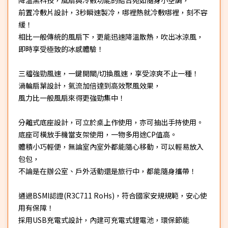
前置冷敷片設計，3秒瞬速製冷，哪裡熱就冷敷哪裡，刻不容
緩！
相比一般傳統的風扇下，更能迅速降溫散熱，吹出冰涼風，
即時享受極致的冰感體驗！
三檔強勁風速，一鍵開關/切換風速，享受涼爽不止一種！
渦輪扇葉設計，氣流加倍達到高效聚風效果，
風力比一般風扇來得更強勁集中！
分離式底座設計，可立於桌上作使用，亦可抽出手持使用。
底座可橫放手機當支架使用，一物多用途CP值高。
體積小巧輕便，無論室內室外都能隨心移動，可以輕易放入
包包，
不論是在辦公室、戶外活動還是旅行中，都能隨身攜帶！
通過BSMI認證(R3C711 RoHs)，符合國家安規規範，安心使
用有保障！
採用USB充電式設計，內建可充電式鋰電池，環保節能