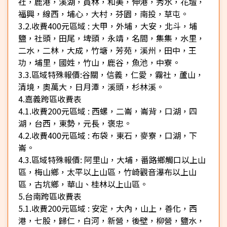
社，鹿港，溪湖，員林，和美，伸港，秀水，花壇，
福興，線西，埔心，大村，芬園，南投，草屯。
3.2.收費400元區域 : 大甲，外埔，大安，北斗，埔
鹽，社頭，田尾，埤頭，永靖，名間，集集，水里，
二水，二林，大成，竹塘，芳苑，溪州，田中，王
功，埔里，國姓，竹山，鹿谷，魚池，中寮。
3.3.區域特殊報價:谷關，信義，仁愛，霧社，蘆山，
清境，奧萬大，日月潭，溪頭，杉林溪。
4.嘉義跨區收費表
4.1.收費200元區域 : 西螺，二崙，崙背，口湖，四
湖，台西，東勢，元長，褒忠。
4.2.收費400元區域 : 布袋，東石，麥寮，口湖，下
崙。
4.3.區域特殊報價: 阿里山，大埔，番路鄉觸口以上山
區，梅山鄉，太平以上山區，竹崎觀音瀑布以上山
區，古坑鄉，華山、桂林以上山區。
5.台南跨區收費表
5.1.收費200元區域 : 安定，大內，山上，善化，西
港，七股，歸仁，白河，新營，後壁，柳營，鹽水，