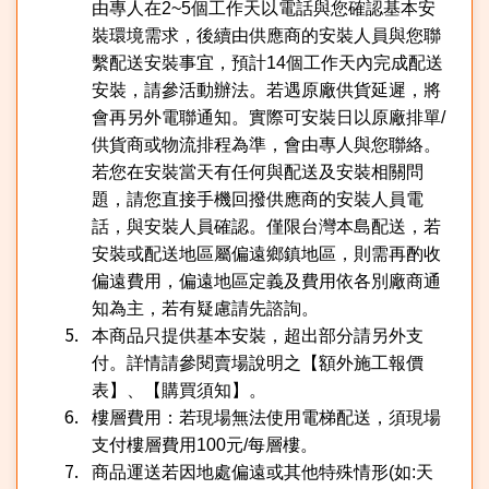
由專人在
2~5
個工作天以電話與您確認基本安
裝環境需求，後續由供應商的安裝人員與您聯
繫配送安裝事宜，預計
14
個工作天內完成配送
安裝，請參活動辦法。若遇原廠供貨延遲，將
會再另外電聯通知。實際可安裝日以原廠排單
/
供貨商或物流排程為準，會由專人與您聯絡。
若您在安裝當天有任何與配送及安裝相關問
題，請您直接手機回撥供應商的安裝人員電
話，與安裝人員確認。僅限台灣本島配送，若
安裝或配送地區屬偏遠鄉鎮地區，則需再酌收
偏遠費用，偏遠地區定義及費用依各別廠商通
知為主，若有疑慮請先諮詢。
本商品只提供基本安裝，超出部分請另外支
付。詳情請參閱賣場說明之【額外施工報價
表】、【購買須知】。
樓層費用：若現場無法使用電梯配送，須現場
支付樓層費用
100
元
/
每層樓。
商品運送若因地處偏遠或其他特殊情形
(
如
:
天