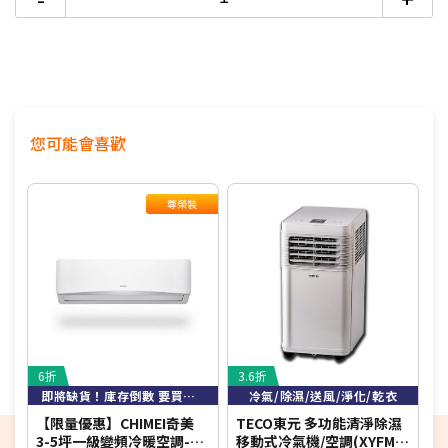
與濕氣。
靜音舒眠：
優化氣流運轉，提供極致靜音的舒適睡
眠體驗。
便利操作：
搭載直覺式遙控介面，多樣化模式設定
簡單好上手。
您可能會喜歡
尊榮裝
6折
3.6折
5
即將缺貨！庫存倒數 要買要快！
冷氣/除濕/送風/淨化/乾衣
【限量優惠】CHIMEI奇美
TECO東元 多功能清淨除濕
【
3-5坪一級變頻冷暖空調-星
移動式冷氣機/空調(XYFMP-