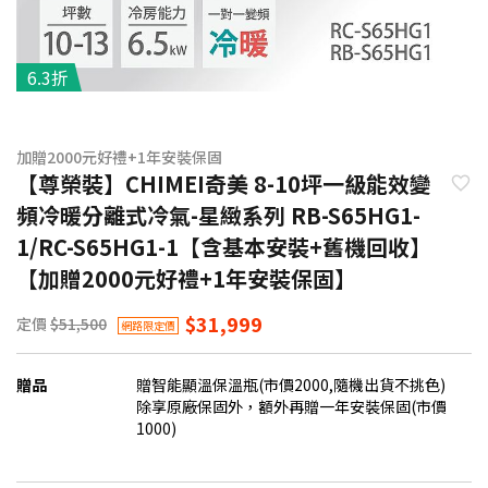
6.3折
加贈2000元好禮+1年安裝保固
【尊榮裝】CHIMEI奇美 8-10坪一級能效變
頻冷暖分離式冷氣-星緻系列 RB-S65HG1-
1/RC-S65HG1-1【含基本安裝+舊機回收】
【加贈2000元好禮+1年安裝保固】
$31,999
定價
$51,500
網路限定價
贈品
贈智能顯溫保溫瓶(市價2000,隨機出貨不挑色)
除享原廠保固外，額外再贈一年安裝保固(市價
1000)