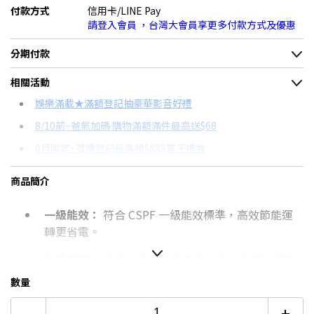
付款方式
信用卡/LINE Pay
請登入會員 ，台灣大會員享更多付款方式及優惠
分期付款
＊實際可分期數、適用利率，請以購物車顯示為主
相關活動
信用卡分期
娛樂滿載★滿額登記抽豪華影音好禮
8/10前~爸氣加碼 購物滿額滿件最高送$68
分期數
每期金額
配合銀行/業者
8月限定~首購登記最高領$888電子禮券
3期
$11,412
18家銀行/業者
台灣大哥大Open Possible聯名卡滿額最高回饋25%
商品簡介
6期
$5,706
18家銀行/業者
更多信用卡分期0利率滿額享回饋
一級能效：
符合 CSPF 一級能效標準，高效節能運
12期
$2,853
18家銀行/業者
電視降到底破盤
轉更省電。
熱銷冷氣機推薦→點我看達人教你買
24期
$1,466
18家銀行/業者
全機防鏽：
室內外機經防鏽塗裝，強化抗腐蝕與整
冷氣挑選教學→點我看達人教你買
體耐用性。
數量
自體潔淨：
搭載自動洗淨技術，有效清除內部積塵
-
+