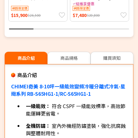
緻系列 RB-S29HG1-1/RC-
1701FC)
冷
結帳享優惠
S29HG1 【含基本安裝+舊
網路限定價
網路限定價
S
機回收】【加贈2000元好禮
S
$15,900
$7,480
$
$26,500
$20,800
+1年安裝保固】
商品介紹
商品規格
購買須知
商品介紹
CHIMEI奇美 8-10坪一級能效變頻冷暖分離式冷氣-星
緻系列 RB-S65HG1-1/RC-S65HG1-1
一級能效：
符合 CSPF 一級能效標準，高效節
能運轉更省電。
全機防鏽：
室內外機經防鏽塗裝，強化抗腐蝕
與整體耐用性。