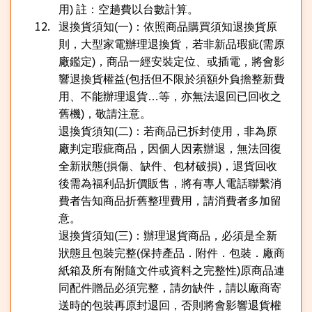
用
)
註：空趟費以台數計算。
退換貨須知
(
一
)
：依照商品購買須知退換貨原
則，大型家電辦理退換貨，若非新品瑕疵
(
需原
廠鑑定
)
，商品一經安裝定位、或插電，將會影
響退換貨權益
(
包括但不限於須額外負擔整新費
用、不能辦理退貨
…
等，亦無法退回已回收之
舊機
)
，敬請注意。
退換貨須知
(
二
)
：若商品已拆封使用，非為原
廠判定瑕疵商品，因個人因素辦退，無法回復
全新狀態
(
損傷、缺件、包材破損
)
，退貨回收
後需為福利品折價販售，將有專人電話聯繫消
費者告知商品折舊整理費用，請消費者多加留
意。
退換貨須知
(
三
)
：辦理退貨商品，必須是全新
狀態且包裝完整
(
保持產品．附件．包裝．廠商
紙箱及所有附隨文件或資料之完整性
)
原商品連
同配件贈品必須完整，請勿缺件，請以廠商寄
送時的包裝再原封退回，否則將會影響退貨權