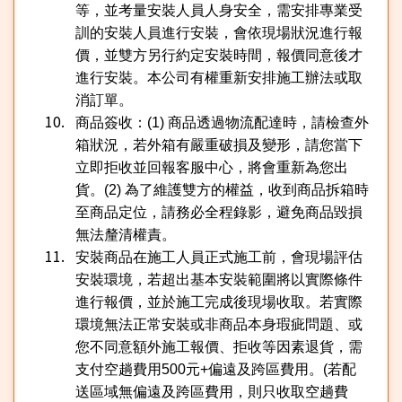
等，並考量安裝人員人身安全，需安排專業受
訓的安裝人員進行安裝，會依現場狀況進行報
價，並雙方另行約定安裝時間，報價同意後才
進行安裝。本公司有權重新安排施工辦法或取
消訂單。
商品簽收：
(1)
商品透過物流配達時，請檢查外
箱狀況，若外箱有嚴重破損及變形，請您當下
立即拒收並回報客服中心，將會重新為您出
貨。
(2)
為了維護雙方的權益，收到商品拆箱時
至商品定位，請務必全程錄影，避免商品毀損
無法釐清權責。
安裝商品在施工人員正式施工前，會現場評估
安裝環境，若超出基本安裝範圍將以實際條件
進行報價，並於施工完成後現場收取。若實際
環境無法正常安裝或非商品本身瑕疵問題、或
您不同意額外施工報價、拒收等因素退貨，需
支付空趟費用
500
元
+
偏遠及跨區費用。
(
若配
送區域無偏遠及跨區費用，則只收取空趟費