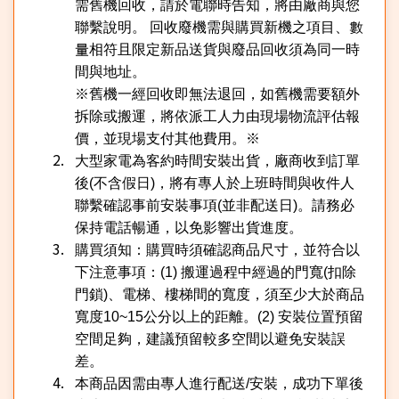
需舊機回收，請於電聯時告知，將由廠商與您
聯繫說明。
回收廢機需與購買新機之項目、數
量相符且限定新品送貨與廢品回收須為同一時
間與地址。
※
舊機一經回收即無法退回，如舊機需要額外
拆除或搬運，將依派工人力由現場物流評估報
價，並現場支付其他費用。
※
大型家電為客約時間安裝出貨，廠商收到訂單
後
(
不含假日
)
，將有專人於上班時間與收件人
聯繫確認事前安裝事項
(
並非配送日
)
。請務必
保持電話暢通，以免影響出貨進度。
購買須知：購買時須確認商品尺寸，並符合以
下注意事項：
(1)
搬運過程中經過的門寬
(
扣除
門鎖
)
、電梯、樓梯間的寬度，須至少大於商品
寬度
10~15
公分以上的距離。
(2)
安裝位置預留
空間足夠，建議預留較多空間以避免安裝誤
差。
本商品因需由專人進行配送
/
安裝，成功下單後