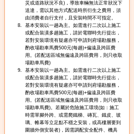
災或道路狀況不良
)
，導致車輛無法正常狀況下
送達，需以其他方式配送時所衍生之費用，須
由消費者自行支付，且安裝時間不可指定。
基本安裝以一趟為主。如需進行二次以上施工
或配合裝潢多趟施工，請於電聯時先行提出，
若對安裝環境有疑慮亦可申請到府場勘服務，
酌收場勘車馬費
500
元
(
每趟
)+
偏遠及跨區費
用。
(
若配送區域無偏遠及跨區費用，則只收取
場勘車馬費
)
基本安裝以一趟為主。如需進行二次以上施工
或配合裝潢多趟施工，請於電聯時先行提出，
若對安裝環境有疑慮亦可申請到府場勘服務，
酌收場勘車馬費
500
元
(
每趟
)+
偏遠及跨區費
用。
(
若配送區域無偏遠及跨區費用，則只收取
場勘車馬費
)
。若屬於危險施工環境
(
如：施工
時需單腳外跨、或需爬鐵梯、磚瓦、鐵皮、玻
璃、帷幕等立足點不穩之安裝，或高樓層要到
圍牆外側安裝者
)
，因需調配安全配件、機具