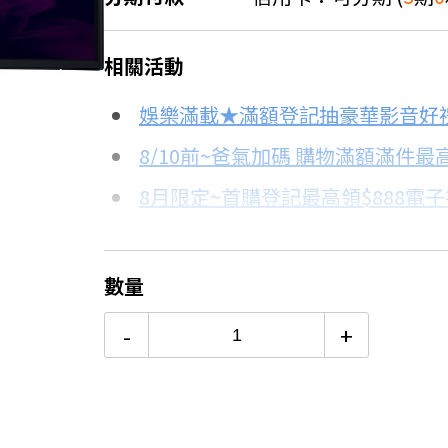
＊實際可分期數、適用利率，請以購物
相關活動
信用卡分期
娛樂滿載★滿額登記抽豪華影音好
分期數
每期金額
8/10前~爸氣加碼 購物滿額滿件最高
8月限定~首購登記最高領$888電
3期 0利率
$1,996
台灣大哥大Open Possible聯名
6期
$1,067
8/15前~指定購物滿額最高回饋25
數量
更多信用卡分期0利率滿額享回饋
12期
$533
-
+
24期
$274