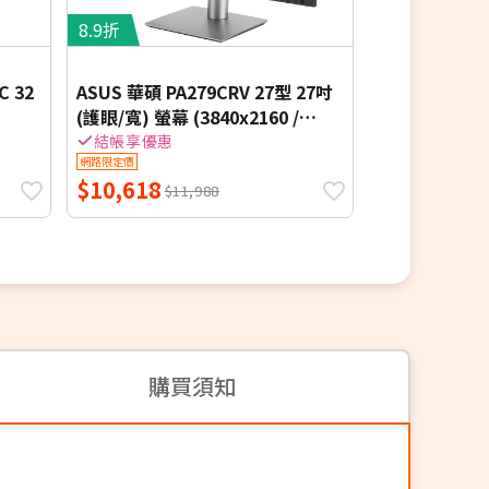
8.9折
7.7折
C 32
ASUS 華碩 PA279CRV 27型 27吋
Acer 宏碁 EK
(護眼/寬) 螢幕 (3840x2160 /
眼螢幕 144h
DPx2+HDMIx2+USB Type-C / 喇
結帳享優惠
網路限定價
網路限定價
叭 2Wx2)
$10,618
$2,688
$11,988
$3,4
購買須知