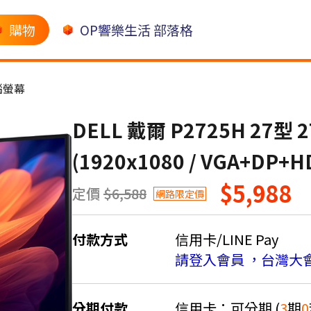
購物
OP響樂生活 部落格
腦螢幕
DELL 戴爾 P2725H 27型 
(1920x1080 / VGA+DP+H
$5,988
定價
$6,588
網路限定價
付款方式
信用卡/LINE Pay
請登入會員 ，台灣大
分期付款
信用卡：可分期 (
3
期
0