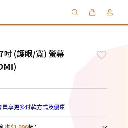
27吋 (護眼/寬) 螢幕
DMI)
會員享更多付款方式及優惠
利率
$1,996
起 )