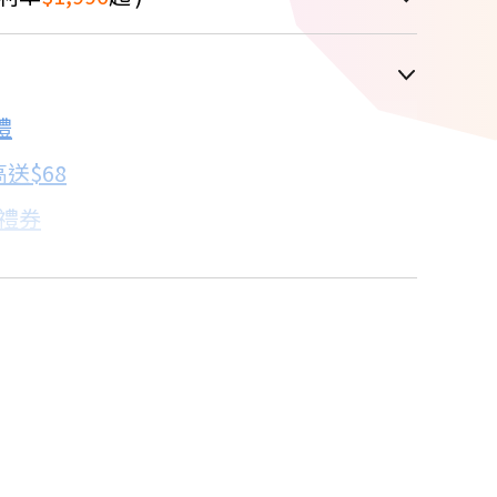
車顯示為主
禮
配合銀行/業者
送$68
子禮券
18家銀行/業者
卡滿額最高回饋25%
18家銀行/業者
%
18家銀行/業者
18家銀行/業者