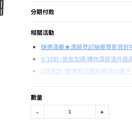
分期付款
＊實際可分期數、適用利率，請以購物
相關活動
信用卡分期
娛樂滿載★滿額登記抽豪華影音好
分期數
每期金額
8/10前~爸氣加碼 購物滿額滿件最高
8月限定~首購登記最高領$888電
3期
$249
台灣大哥大Open Possible聯名
6期
$124
更多信用卡分期0利率滿額享回饋
數量
65吋4K OLED電視推薦→點我看
12期
$62
-
+
24期
$32