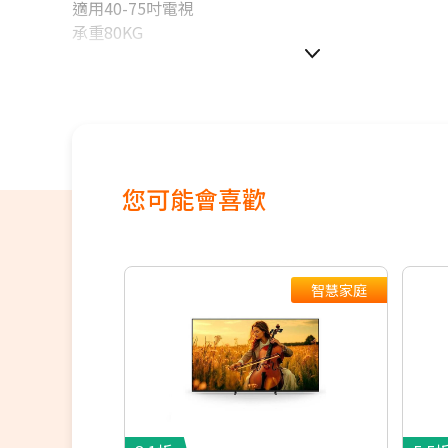
適用40-75吋電視
承重80KG
您可能會喜歡
智慧家庭