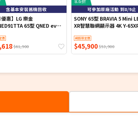
折
8.6折
含基本安裝舊機回收
可參加原廠活動 到8/9止
月優惠】LG 樂金
SONY 65型 BRAVIA 5 Mini L
NED91TTA 65型 QNED evo
XR智慧聯網顯示器 4K Y-65X
4K 智慧顯示器
定價
網路限定價
,618
$45,900
$61,900
$53,900