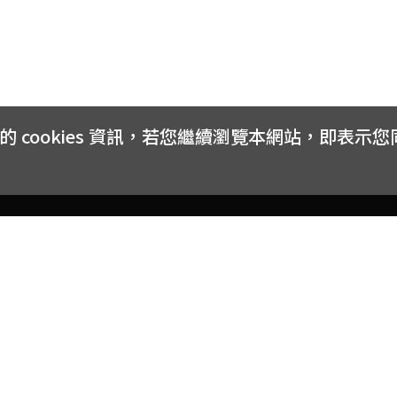
cookies 資訊，若您繼續瀏覽本網站，即表示
客戶服務
會員權益
關於
常見問題
會員隱私與權益
品牌
大宗採購方案
購物條款
網站