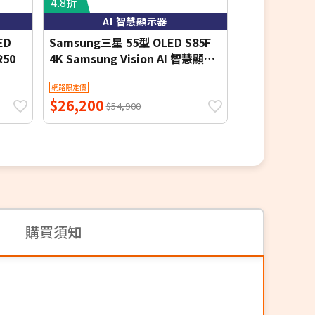
4.8折
4.8折
AI 智慧顯示器
金屬量
ED
Samsung三星 55型 OLED S85F
三星65吋QL
R50
4K Samsung Vision AI 智慧顯示
QA65Q70D
器 (QA55S85FAEXZW) 基本桌上
網路限定價
網路限定價
安裝 【智慧家庭】
$26,200
$23,790
$54,900
$4
購買須知