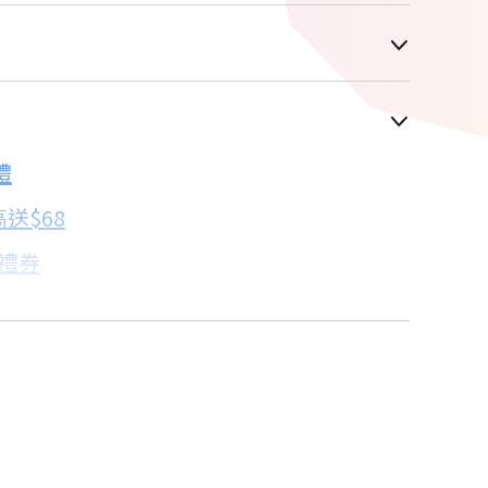
車顯示為主
禮
配合銀行/業者
送$68
子禮券
18家銀行/業者
卡滿額最高回饋25%
18家銀行/業者
達人教你買
18家銀行/業者
18家銀行/業者