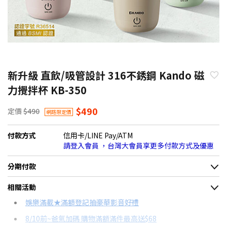
新升級 直飲/吸管設計 316不銹鋼 Kando 磁
力攪拌杯 KB-350
$490
定價
$490
網路限定價
付款方式
信用卡/LINE Pay/ATM
請登入會員 ，台灣大會員享更多付款方式及優惠
分期付款
＊實際可分期數、適用利率，請以購物車顯示為主
相關活動
信用卡分期
娛樂滿載★滿額登記抽豪華影音好禮
8/10前~爸氣加碼 購物滿額滿件最高送$68
分期數
每期金額
配合銀行/業者