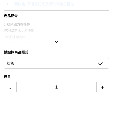
8月限定~首購登記最高領$888電子禮券
3期
$174
18家銀行/業者
台灣大哥大Open Possible聯名卡滿額最高回饋25%
商品簡介
6期
$87
18家銀行/業者
更多信用卡分期0利率滿額享回饋
升級款磁力攪拌棒
12期
$43
18家銀行/業者
電視降到底破盤
IPX6
級防水，易清洗
316
不鏽鋼內膽
24期
$22
18家銀行/業者
雙擊啟動，攪拌均勻
USB-C
充電
請選擇商品樣式
巧妙杯蓋設計，可開蓋飲用或搭配吸管使用
粉色
數量
-
+