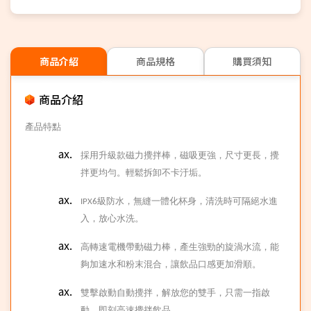
商品介紹
商品規格
購買須知
商品介紹
產品特點
採用升級款磁力攪拌棒，磁吸更強，尺寸更長，攪
拌更均勻。輕鬆拆卸不卡汙垢。
IPX6
級防水
，無縫一體化杯身，清洗時可隔絕水進
入，放心水洗。
高轉速電機帶動磁力棒，產生強勁的旋渦水流，能
夠加速水和粉末混合，讓飲品口感更加滑順。
雙擊啟動自動攪拌，解放您的雙手，只需一指啟
動，即刻高速攪拌飲品。