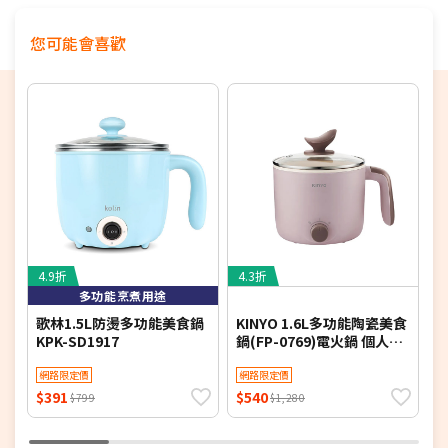
您可能會喜歡
4.9折
4.3折
3
多功能烹煮用途
歌林1.5L防燙多功能美食鍋
KINYO 1.6L多功能陶瓷美食
大
KPK-SD1917
鍋(FP-0769)電火鍋 個人鍋
壺
小火鍋 煮火鍋
網路限定價
網路限定價
$391
$540
$
$799
$1,280