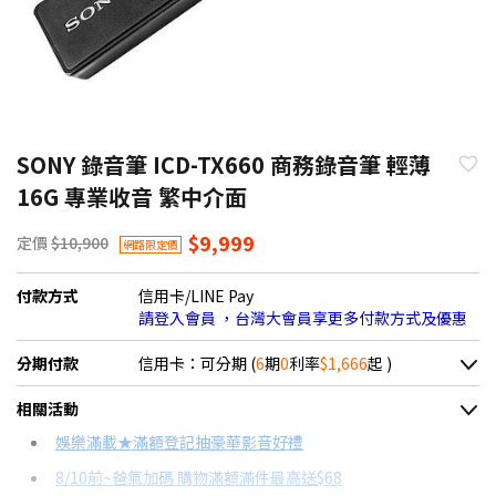
SONY 錄音筆 ICD-TX660 商務錄音筆 輕薄
16G 專業收音 繁中介面
$9,999
定價
$10,900
網路限定價
付款方式
信用卡/LINE Pay
請登入會員 ，台灣大會員享更多付款方式及優惠
分期付款
信用卡：可分期 (
6
期
0
利率
$1,666
起 )
＊實際可分期數、適用利率，請以購物車顯示為主
相關活動
信用卡分期
娛樂滿載★滿額登記抽豪華影音好禮
8/10前~爸氣加碼 購物滿額滿件最高送$68
分期數
每期金額
配合銀行/業者