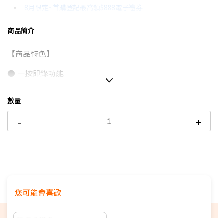
8月限定~首購登記最高領$888電子禮券
3期 0利率
$3,333
18家銀行/業者
台灣大哥大Open Possible聯名卡滿額最高回饋25%
商品簡介
6期 0利率
$1,666
17家銀行/業者
更多信用卡分期0利率滿額享回饋
【商品特色】
12期
$891
18家銀行/業者
●
一按即錄功能
24期
$458
18家銀行/業者
●
薄度僅
7.4mm
、重量僅
29
克
數量
● 3
分鐘快充，續錄
1
小時
-
+
●
內建
16GB
記憶體容量
●
採用
USB Type-C®
接口
您可能會喜歡