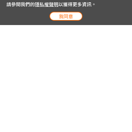
請參閱我們的
隱私權聲明
以獲得更多資訊。
我同意
電信專案服務專線 24小時
用戶手機直撥188(免費)
0809-000-852(免費)
線上購物服務專線 09:00~18:00
網內手機直撥188(撥通請按5)
網外請撥0809-000-852(撥通請按5)