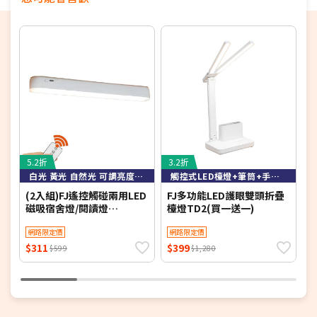
5.2折
3.2折
4
白光 黃光 自然光 可調亮度可定時
觸控式LED檯燈+筆筒+手機架
(2入組)FJ遙控觸碰兩用LED
FJ多功能LED護眼雙頭折疊
F
磁吸宿舍燈/閱讀燈
檯燈TD2(買一送一)
蚊
Z0026(床頭燈 衣櫃燈 書桌
燈 小夜燈 檯燈 桌燈 床頭
網路限定價
網路限定價
LED)
$311
$399
$
$599
$1,280