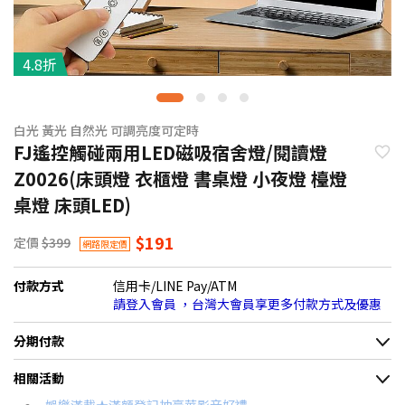
4.8折
白光 黃光 自然光 可調亮度可定時
FJ遙控觸碰兩用LED磁吸宿舍燈/閱讀燈
Z0026(床頭燈 衣櫃燈 書桌燈 小夜燈 檯燈
桌燈 床頭LED)
$191
定價
$399
網路限定價
付款方式
信用卡/LINE Pay/ATM
請登入會員 ，台灣大會員享更多付款方式及優惠
分期付款
＊實際可分期數、適用利率，請以購物車顯示為主
相關活動
信用卡分期