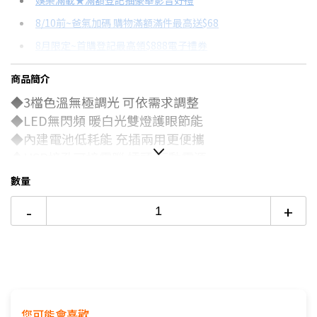
娛樂滿載★滿額登記抽豪華影音好禮
8/10前~爸氣加碼 購物滿額滿件最高送$68
分期數
每期金額
配合銀行/業者
8月限定~首購登記最高領$888電子禮券
3期
$68
18家銀行/業者
台灣大哥大Open Possible聯名卡滿額最高回饋25%
商品簡介
6期
$34
18家銀行/業者
更多信用卡分期0利率滿額享回饋
◆3檔色溫無極調光 可依需求調整
12期
$17
18家銀行/業者
電視降到底破盤
◆LED無閃頻 暖白光雙燈護眼節能
◆內建電池低耗能 充插兩用更便攜
24期
$8
18家銀行/業者
◆USB接孔可接電腦 插頭 行動電源
◆好安裝 適合居家多種場合使用
數量
-
+
您可能會喜歡