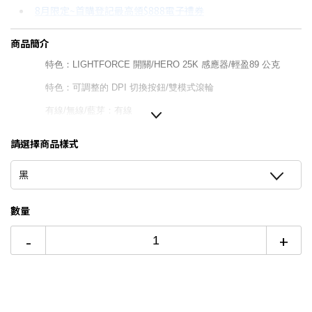
8月限定~首購登記最高領$888電子禮券
3期 0利率
$663
18家銀行/業者
8/15前~指定購物滿額最高回饋25%
商品簡介
6期
$354
18家銀行/業者
台灣大哥大Open Possible聯名卡滿額最高回饋25%
特色：LIGHTFORCE 開關/HERO 25K 感應器/輕盈89 公克
12期
$177
18家銀行/業者
更多信用卡分期0利率滿額享回饋
特色：可調整的 DPI 切換按鈕/雙模式滾輪
24期
$91
18家銀行/業者
有線/無線/藍芽：有線
解析度：100 – 25,600 dpi
請選擇商品樣式
重量：89 公克
黑
保固期限：2年有限硬體保固
尺吋(長寬高)：高度: 131.4 公釐*寬度: 41.1 公釐*深度: 79.2 公釐
數量
BSMI：T41126
-
+