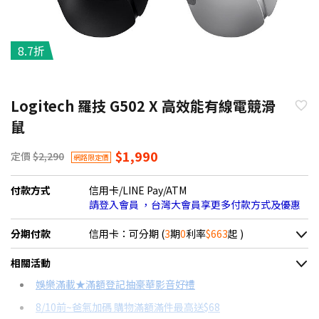
8.7折
Logitech 羅技 G502 X 高效能有線電競滑
鼠
$1,990
定價
$2,290
網路限定價
付款方式
信用卡/LINE Pay/ATM
請登入會員 ，台灣大會員享更多付款方式及優惠
分期付款
信用卡：可分期 (
3
期
0
利率
$663
起 )
＊實際可分期數、適用利率，請以購物車顯示為主
相關活動
信用卡分期
娛樂滿載★滿額登記抽豪華影音好禮
8/10前~爸氣加碼 購物滿額滿件最高送$68
分期數
每期金額
配合銀行/業者