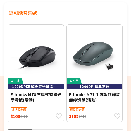
您可能會喜歡
4.1折
4.5折
7
1000DPI高解析度光學追蹤技術，定位精準
1200DPI精準定位
E-books M78 三鍵式有線光
E-books M71 手感型超靜音
F
學滑鼠(活動)
無線滑鼠(活動)
熱
網路限定價
網路限定價
$168
$199
$
$418
$449