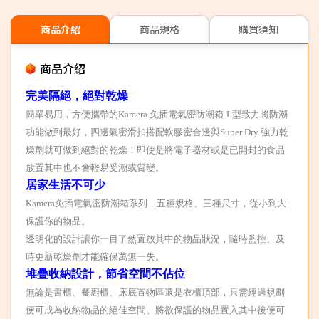
商品介紹
商品規格
購買須知
商品介紹
完美隔絕，絕對乾燥
簡單易用，方便攜帶的Kamera 免插電氣密防潮箱-L型致力將防潮
功能做到最好，四邊氣密滑扣搭配軟膠密合邊與Super Dry 強力乾
燥劑就可做到絕對的乾燥！即使是將電子器材或是已開封的食品
放置其中也不會輕易受潮或質變。
居家生活不可少
Kamera
免插電氣密防潮箱系列，五種規格、三種尺寸，從小到大
保護你的物品。
透明化的設計讓你一目了然置放其中的物品狀況，隨時監控、及
時更新乾燥劑才能確保萬無一失。
堆疊收納設計，節省空間不佔位
無論是書櫃、餐廚櫃、床底置物區還是衣櫃頂部，只需經過規劃
便可成為收納物品的絕佳空間。將欲保護的物品置入其中後便可