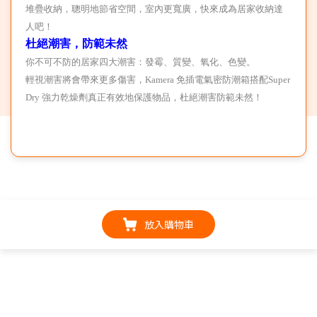
堆疊收納，聰明地節省空間，室內更寬廣，快來成為居家收納達
人吧！
杜絕潮害，防範未然
你不可不防的居家四大潮害：發霉、質變、氧化、色變。
輕視潮害將會帶來更多傷害，Kamera 免插電氣密防潮箱搭配Super
Dry 強力乾燥劑真正有效地保護物品，杜絕潮害防範未然！
放入購物車