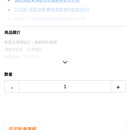
娛樂滿載★滿額登記抽豪華影音好禮
8/10前~爸氣加碼 購物滿額滿件最高送$68
分期數
每期金額
配合銀行/業者
8月限定~首購登記最高領$888電子禮券
3期
$338
18家銀行/業者
台灣大哥大Open Possible聯名卡滿額最高回饋25%
商品簡介
6期
$169
18家銀行/業者
更多信用卡分期0利率滿額享回饋
掀蓋式透明設計，創新簡約風格
12期
$84
18家銀行/業者
濕氣的剋星，完美隔絕
堆疊收納，節省空間
24期
$43
18家銀行/業者
簡單易用，方便攜帶
保持物品最佳狀態
數量
-
+
您可能會喜歡