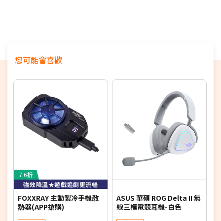
您可能會喜歡
7.6折
6
強效降溫★遊戲追劇更流暢
FOXXRAY 主動製冷手機散
ASUS 華碩 ROG Delta II 無
H
熱器(APP搶購)
線三模電競耳機-白色
技