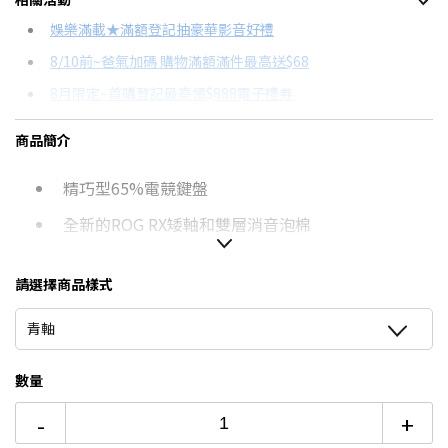
信用卡分期
娛樂滿載★滿額登記抽豪華影音好禮
8/10前~爸氣加碼 購物滿額滿件最高送$68
分期數
每期金額
配合銀行/業者
8月限定~首購登記最高領$888電子禮券
3期 0利率
$1,663
18家銀行/業者
8/15前~指定購物滿額最高回饋25%
商品簡介
6期
$889
18家銀行/業者
台灣大哥大Open Possible聯名卡滿額最高回饋25%
精巧型65%電競鍵盤
12期
$444
18家銀行/業者
更多信用卡分期0利率滿額享回饋
全新的ROG RX矮軸和雙層消音泡棉
24期
$228
18家銀行/業者
支援ROG SpeedNova 無線技術的三模連線
請選擇商品樣式
青軸
數量
-
+