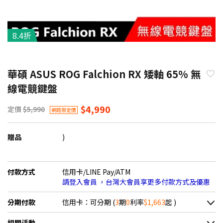
8.4折
華碩 ASUS ROG Falchion RX 矮軸 65% 無
線電競鍵盤
$4,990
定價
$5,990
網路限定價
贈品
)
付款方式
信用卡/LINE Pay/ATM
請登入會員 ，台灣大會員享更多付款方式及優惠
分期付款
信用卡：可分期 (
3
期
0
利率
$1,663
起 )
＊實際可分期數、適用利率，請以購物車顯示為主
相關活動