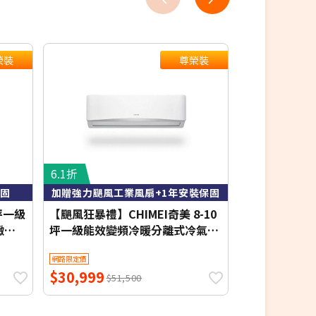
榮裝
尊榮裝
6.1折
7.7折
保固
加贈強力颶風工業風扇+1年安裝保固
含基本
坪一級
【颶風狂暴禮】CHIMEI奇美 8-10
MAXE 萬士益 
緻系
坪一級能效變頻冷暖分離式冷氣-
暖窗型冷氣 右吹
星緻系列 RB-S65HG1-1/RC-
3.6kW 約4-6
網路限定價
網路限定價
回
S65HG1-1【含基本安裝+舊機回
$30,999
$18,800
安裝
收】【加贈2000元好禮+1年安裝
$51,500
$2
保固】