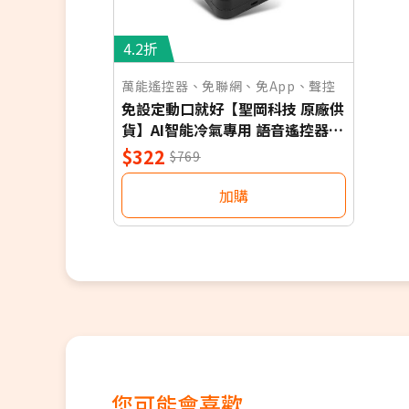
4.2折
萬能遙控器、免聯網、免App、聲控
免設定動口就好【聖岡科技 原廠供
貨】AI智能冷氣專用 語音遙控器
保固一年 適用對應廠牌 NB
$322
$769
加購
您可能會喜歡