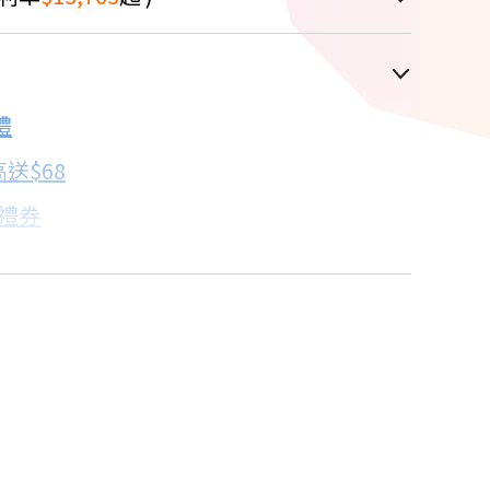
車顯示為主
禮
配合銀行/業者
送$68
子禮券
18家銀行/業者
卡滿額最高回饋25%
18家銀行/業者
18家銀行/業者
買
18家銀行/業者