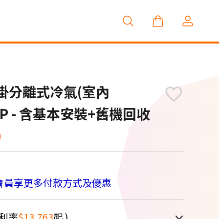
頻壁掛分離式冷氣(室內
36JP - 含基本安裝+舊機回收
0
會員享更多付款方式及優惠
利率
$13,763
起 )