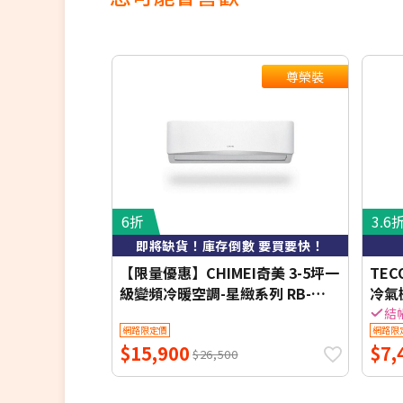
尊榮裝
6折
3.6
即將缺貨！庫存倒數 要買要快！
【限量優惠】CHIMEI奇美 3-5坪一
TE
級變頻冷暖空調-星緻系列 RB-
冷氣機
S29HG1-1/RC-S29HG1 【含基本
結
網路限定價
網路限
安裝+舊機回收】【加贈2000元好
$15,900
$7,
禮+1年安裝保固】
$26,500