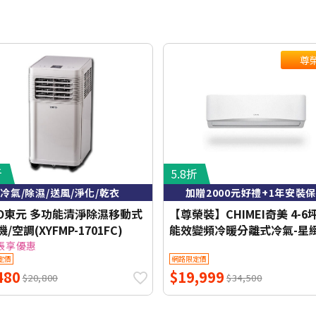
尊
折
5.8折
冷氣/除濕/送風/淨化/乾衣
加贈2000元好禮+1年安裝
CO東元 多功能清淨除濕移動式
【尊榮裝】CHIMEI奇美 4-6
/空調(XYFMP-1701FC)
能效變頻冷暖分離式冷氣-星
列 RB-S37HG1-1/RC-
帳享優惠
定價
網路限定價
S37HG1【含基本安裝+舊機
480
$19,999
收】【加贈2000元好禮+1年
$20,800
$34,500
保固】