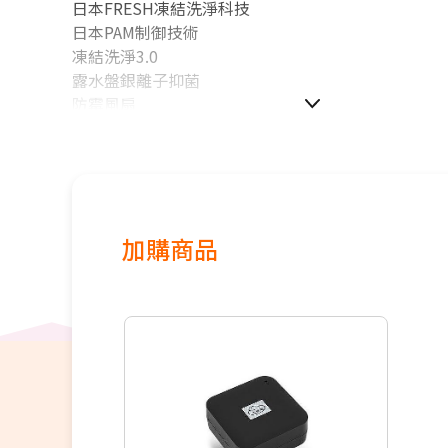
日本FRESH凍結洗淨科技
日本PAM制御技術
凍結洗淨3.0
露水盤銀離子抑菌
防霉風扇
機體防霉(5段)
體感舒適科技
加購商品