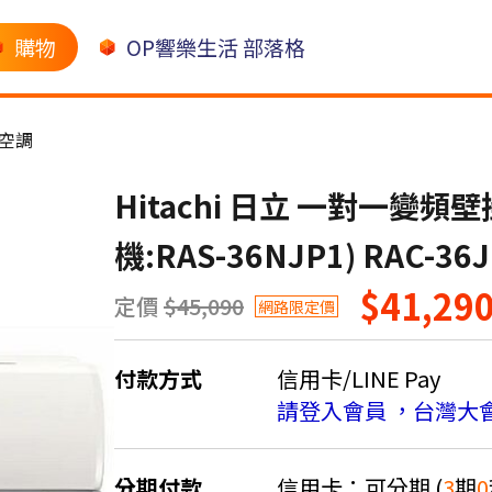
購物
OP響樂生活 部落格
空調
Hitachi 日立 一對一變
機:RAS-36NJP1) RAC-
$41,29
定價
$45,090
網路限定價
付款方式
信用卡/LINE Pay
請登入會員 ，台灣大
分期付款
信用卡：可分期 (
3
期
0