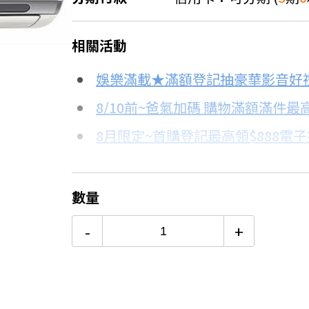
＊實際可分期數、適用利率，請以購物
相關活動
信用卡分期
娛樂滿載★滿額登記抽豪華影音好
分期數
每期金額
8/10前~爸氣加碼 購物滿額滿件最高
8月限定~首購登記最高領$888電
3期 0利率
$13,763
台灣大哥大Open Possible聯名
6期
$7,363
更多信用卡分期0利率滿額享回饋
數量
電視降到底破盤
12期
$3,681
-
+
熱銷冷氣機推薦→點我看達人教你
24期
$1,892
冷氣挑選教學→點我看達人教你買