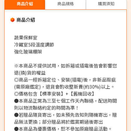
商品介紹
商品規格
購買須知
商品介紹
蔬果保鮮室
冷藏室5段溫度調節
強化玻璃棚架
※本商品不提供試用，如拆箱或插電後皆會影響您
退(換)貨的權益
◎商品一經拆箱定位、安裝(插電)後，非新品瑕疵
(需原廠鑑定)，退貨會酌收整新費(約30%)以上。
◎價格包含【標準安裝】+【舊機回收】
●本商品正常為三至七個工作天內聯絡，配送時間
則以物流聯絡約定的時間為準！
●若贈品隨貨寄出，如未預先告知則隨機寄出，贈
品無法更換；部分贈品將於鑑賞期過後寄出
●本商品為優惠價格，恕不參加原廠贈品活動。