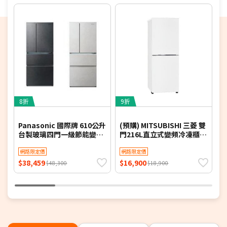
期，以訂單順序陸續出貨，如遇原廠供貨延遲，將會
再另外發送簡訊通知。
若您同意以上約定事項再行下單，謝謝。
8折
9折
5
Panasonic 國際牌 610公升
(預購) MITSUBISHI 三菱 雙
Z
台製玻璃四門一級節能變頻
門216L直立式變頻冷凍櫃
冰箱 NR-D615XGS-B 含基
MF-U22ET - 含基本安裝+舊
酒
本安裝【限時優惠】
網路限定價
機回收
網路限定價
$38,459
$16,900
$
$48,300
$18,900