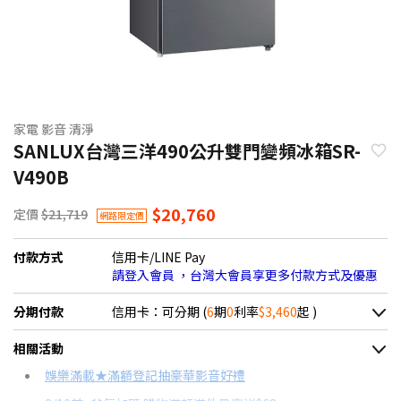
家電 影音 清淨
SANLUX台灣三洋490公升雙門變頻冰箱SR-
V490B
$20,760
定價
$21,719
網路限定價
付款方式
信用卡/LINE Pay
請登入會員 ，台灣大會員享更多付款方式及優惠
分期付款
信用卡：可分期 (
6
期
0
利率
$3,460
起 )
＊實際可分期數、適用利率，請以購物車顯示為主
相關活動
信用卡分期
娛樂滿載★滿額登記抽豪華影音好禮