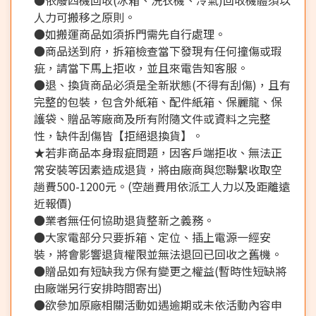
人力可搬移之原則。
●如搬運商品如須拆門需先自行處理。
●商品送到府，拆箱檢查當下發現有任何撞傷或瑕
疵，請當下馬上拒收，並且來電告知客服。
●退、換貨商品必須是全新狀態(不得有刮傷)，且有
完整的包裝，包含外紙箱、配件紙箱、保麗龍、保
護袋、贈品等廠商及所有附隨文件或資料之完整
性，缺件刮傷皆【拒絕退換貨】。
★若非商品本身瑕疵問題，因客戶端拒收、無法正
常安裝等因素造成退貨，將由廠商與您聯繫收取空
趟費500-1200元。(空趟費用依派工人力以及距離遠
近報價)
●業者無任何協助退貨整新之義務。
●大家電部分只要拆箱、定位、插上電源一經安
裝，將會影響退貨權限並無法退回已回收之舊機。
●贈品如有短缺我方保有變更之權益(暫時性短缺將
由廠端另行安排時間寄出)
●欲參加原廠相關活動如遇逾期或未依活動內容申