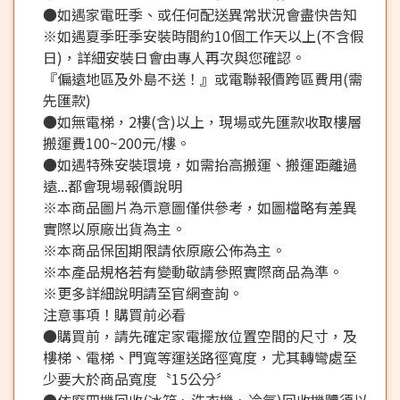
●如遇家電旺季、或任何配送異常狀況會盡快告知
※如遇夏季旺季安裝時間約10個工作天以上(不含假
日)，詳細安裝日會由專人再次與您確認。
『偏遠地區及外島不送！』或電聯報價跨區費用(需
先匯款)
●如無電梯，2樓(含)以上，現場或先匯款收取樓層
搬運費100~200元/樓。
●如遇特殊安裝環境，如需抬高搬運、搬運距離過
遠...都會現場報價說明
※本商品圖片為示意圖僅供參考，如圖檔略有差異
實際以原廠出貨為主。
※本商品保固期限請依原廠公佈為主。
※本產品規格若有變動敬請參照實際商品為準。
※更多詳細說明請至官網查詢。
注意事項！購買前必看
●購買前，請先確定家電擺放位置空間的尺寸，及
樓梯、電梯、門寬等運送路徑寬度，尤其轉彎處至
少要大於商品寬度〝15公分〞
●依廢四機回收(冰箱、洗衣機、冷氣)回收機體須以