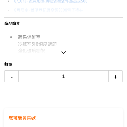
8/10前~爸氣加碼 購物滿額滿件最高送$68
分期數
每期金額
配合銀行/業者
8月限定~首購登記最高領$888電子禮券
3期 0利率
$6,920
18家銀行/業者
台灣大哥大Open Possible聯名卡滿額最高回饋25%
商品簡介
6期 0利率
$3,460
17家銀行/業者
更多信用卡分期0利率滿額享回饋
蔬果保鮮室
12期
$1,851
18家銀行/業者
電視降到底破盤
冷藏室5段溫度調節
24期
$951
18家銀行/業者
強化玻璃棚架
如無電梯，2樓(含)以上，現場收取樓層搬運費1-200
數量
元/樓。
-
+
價格包含【標準安裝】+【舊機回收】
本商品正常為3至7個工作天會以電話或簡訊聯絡後續
配送時間
配送時間以物流聯絡約定的時間為準
偏遠地區及外島不送！
您可能會喜歡
※如商品標題掛有【預購】字樣，都將依照預購日