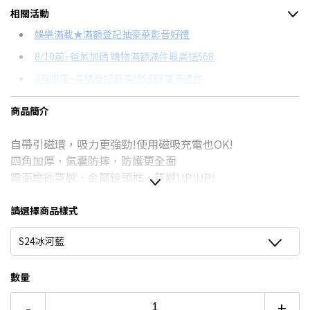
相關活動
信用卡分期
娛樂滿載★滿額登記抽豪華影音好禮
8/10前~爸氣加碼 購物滿額滿件最高送$68
分期數
每期金額
配合銀行/業者
8月限定~首購登記最高領$888電子禮券
3期
$163
18家銀行/業者
台灣大哥大Open Possible聯名卡滿額最高回饋25%
商品簡介
6期
$81
18家銀行/業者
★舊機回收★限量加碼10%回饋
自帶引磁環，吸力更強勁!使用磁吸充電也OK!
12期
$40
18家銀行/業者
更多信用卡分期0利率滿額享回饋
四角加厚，氣囊防摔，防護更全面
24期
$21
18家銀行/業者
霧面磨砂質感、金屬鏡頭框，質感UP!UP!
請選擇商品樣式
S24冰河藍
數量
-
+