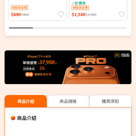
廠抗反光螢幕保護貼 -內附 2
手
折價券
片保貼 (公司貨)
網路限定價
網路限定價
$690
$2,580
$
$690
$2,580
商品介紹
商品規格
購買須知
商品介紹