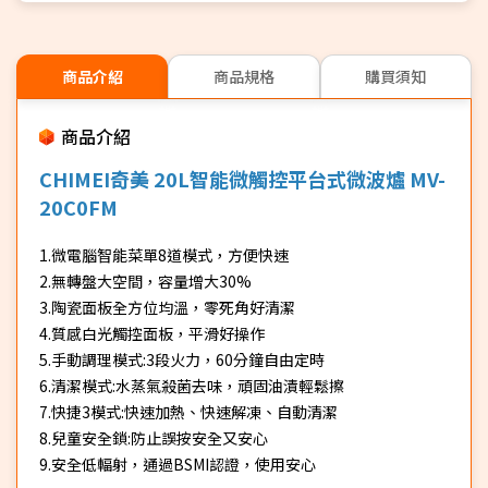
商品介紹
商品規格
購買須知
商品介紹
CHIMEI奇美 20L智能微觸控平台式微波爐 MV-
20C0FM
1.微電腦智能菜單8道模式，方便快速
2.無轉盤大空間，容量增大30%
3.陶瓷面板全方位均溫，零死角好清潔
4.質感白光觸控面板，平滑好操作
5.手動調理模式:3段火力，60分鐘自由定時
6.清潔模式:水蒸氣殺菌去味，頑固油漬輕鬆擦
7.快捷3模式:快速加熱、快速解凍、自動清潔
8.兒童安全鎖:防止誤按安全又安心
9.安全低輻射，通過BSMI認證，使用安心