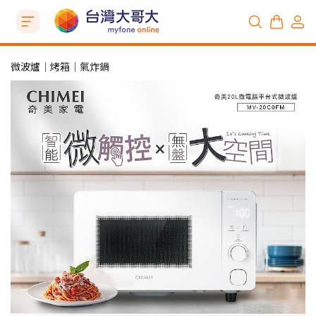
微波爐│烤箱│氣炸鍋