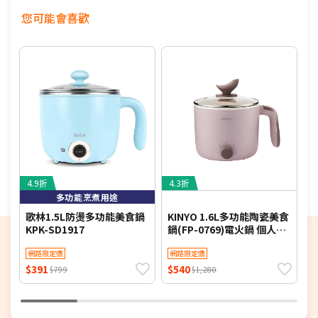
您可能會喜歡
4.9折
4.3折
5
多功能烹煮用途
歌林1.5L防燙多功能美食鍋
KINYO 1.6L多功能陶瓷美食
K
KPK-SD1917
鍋(FP-0769)電火鍋 個人鍋
(
小火鍋 煮火鍋
機
網路限定價
網路限定價
$391
$540
$
$799
$1,280