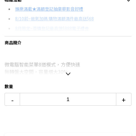
信用卡分期
娛樂滿載★滿額登記抽豪華影音好禮
8/10前~爸氣加碼 購物滿額滿件最高送$68
分期數
每期金額
配合銀行/業者
8月限定~首購登記最高領$888電子禮券
3期
$1,062
18家銀行/業者
台灣大哥大Open Possible聯名卡滿額最高回饋25%
商品簡介
6期
$531
18家銀行/業者
更多信用卡分期0利率滿額享回饋
12期
$265
18家銀行/業者
電視降到底破盤
微電腦智能菜單8道模式，方便快速
24期
$136
18家銀行/業者
無轉盤大空間，容量增大30%
陶瓷面板全方位均溫，零死角好清潔
數量
-
+