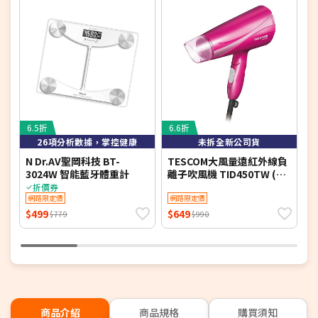
6.5折
6.6折
7
26項分析數據，掌控健康
未拆全新公司貨
N Dr.AV聖岡科技 BT-
TESCOM大風量遠紅外線負
K
3024W 智能藍牙體重計
離子吹風機 TID450TW (特
(
賣)
折價券
網路限定價
網路限定價
$499
$649
$
$779
$990
商品介紹
商品規格
購買須知