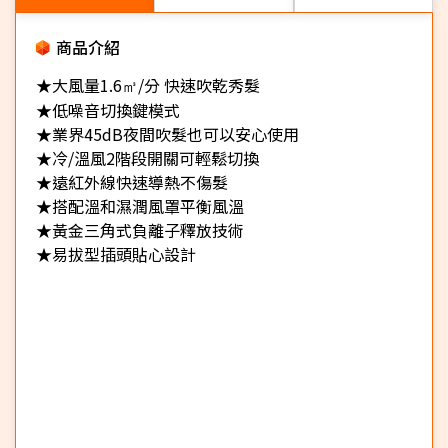
商品介紹
★大風量1.6㎥/分 快速吹乾秀髮
★低噪音切換鍵模式
★業界45dB夜間吹髮也可以安心使用
★冷/溫風2階段開關可輕鬆切換
★遠紅外線快速導熱不傷髮
★搭配溫和濕潤風罩平衡風溫
★黃金三角式​負離子釋放技術
★易拔型插頭貼心設計