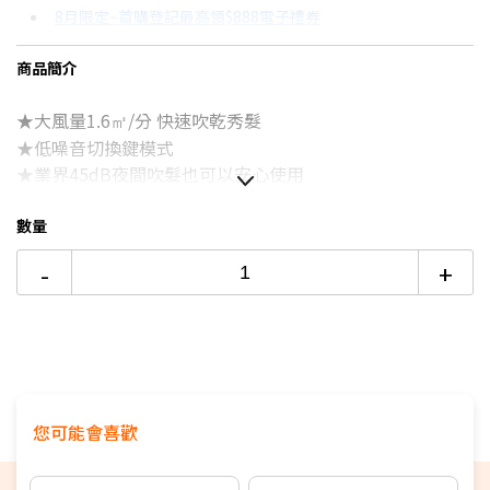
8月限定~首購登記最高領$888電子禮券
3期
$353
18家銀行/業者
台灣大哥大Open Possible聯名卡滿額最高回饋25%
商品簡介
更多信用卡分期0利率滿額享回饋
★大風量1.6㎥/分 快速吹乾秀髮
電視降到底破盤
★低噪音切換鍵模式
吹風機如何挑選？→點我看達人教你買
★業界45dB夜間吹髮也可以安心使用
Dyson吹風機好用嗎？→點我看達人教你買
★冷/溫風2階段開關可輕鬆切換
★遠紅外線快速導熱不傷髮
數量
★搭配溫和濕潤風罩平衡風溫
-
+
★黃金三角式​負離子釋放技術
★易拔型插頭貼心設計
您可能會喜歡