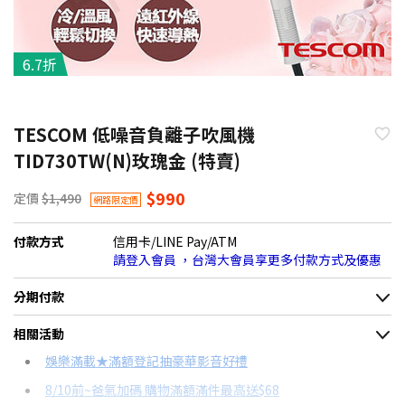
6.7折
TESCOM 低噪音負離子吹風機
TID730TW(N)玫瑰金 (特賣)
$990
定價
$1,490
網路限定價
付款方式
信用卡/LINE Pay/ATM
請登入會員 ，台灣大會員享更多付款方式及優惠
分期付款
＊實際可分期數、適用利率，請以購物車顯示為主
相關活動
信用卡分期
娛樂滿載★滿額登記抽豪華影音好禮
8/10前~爸氣加碼 購物滿額滿件最高送$68
分期數
每期金額
配合銀行/業者