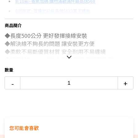
8/10前~爸氣加碼 購物滿額滿件最高送$68
分期數
每期金額
配合銀行/業者
8月限定~首購登記最高領$888電子禮券
3期
$63
18家銀行/業者
台灣大哥大Open Possible聯名卡滿額最高回饋25%
商品簡介
6期
$31
18家銀行/業者
★舊機回收★限量加碼10%回饋
◆長度500公分 更好發揮接線安裝
12期
$15
18家銀行/業者
更多信用卡分期0利率滿額享回饋
◆解決線不夠長的問題 讓安裝更方便
◆
柔
軟不易斷優質材質
安全耐用不易纏繞
24期
$8
18家銀行/業者
◆適用於TypeC USB之產品 監控 喇叭等產品
◆手機 平板須支援瓦數及適配的充電線瓦數
數量
-
+
您可能會喜歡