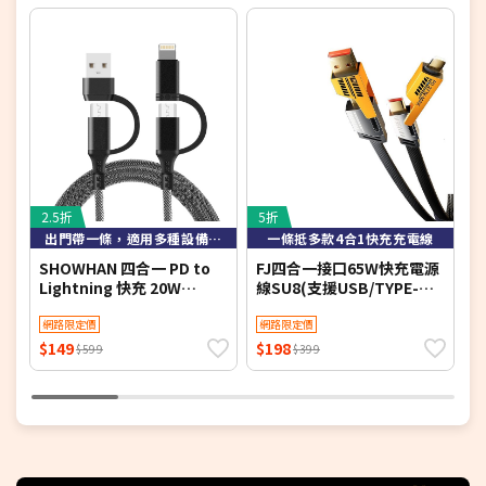
2.5折
5折
3
出門帶一條，適用多種設備iPhone/Type-C，超強兼容性
一條抵多款4合1快充充電線
SHOWHAN 四合一 PD to
FJ四合一接口65W快充電源
G
Lightning 快充 20W
線SU8(支援USB/TYPE-
T
Type-C 60W 鋁合金屬編織
C/IOS/手機/筆電充電) 2入
輸
PD快充線-1M(簡訊)
網路限定價
組
網路限定價
$149
$198
$
$599
$399