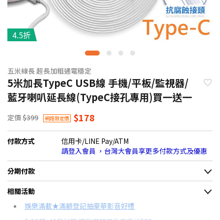
4.5折
五米線長 超長加粗通電穩定
5米加長TypeC USB線 手機/平板/監視器/
藍牙喇叭延長線(TypeC接孔專用)買一送一
$178
定價
$399
網路限定價
付款方式
信用卡/LINE Pay/ATM
請登入會員 ，台灣大會員享更多付款方式及優惠
分期付款
＊實際可分期數、適用利率，請以購物車顯示為主
相關活動
信用卡分期
娛樂滿載★滿額登記抽豪華影音好禮