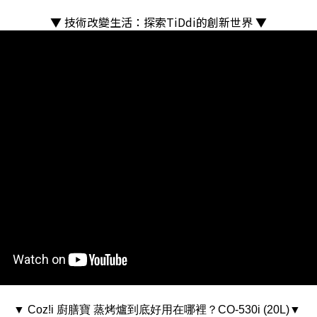
▼
技術改變生活：探索TiDdi的創新世界
▼
▼ Coz!i 廚膳寶 蒸烤爐到底好用在哪裡？CO-530i (20L)▼