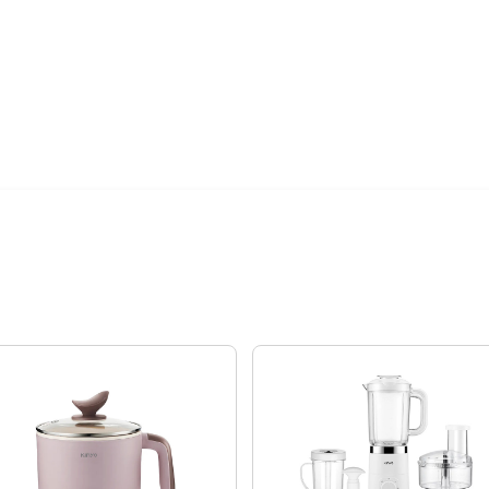
24期
$338