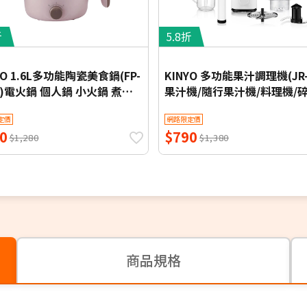
折
5.8折
YO 1.6L多功能陶瓷美食鍋(FP-
KINYO 多功能果汁調理機(JR-
9)電火鍋 個人鍋 小火鍋 煮火
果汁機/隨行果汁機/料理機/
機/攪拌機/冰沙機
定價
網路限定價
0
$790
$1,280
$1,380
商品規格