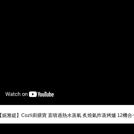
【妮雅媞】Coz!i廚膳寶 直噴過熱水蒸氣 炙燒氣炸蒸烤爐 12機合