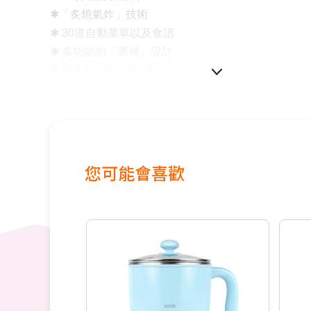
✱
「炙燒氣炸」技術
✱
30
道自動菜單以及食譜
✱
多功能的「蒸烤」設計
✱
304
不鏽鋼內膽及配件
您可能會喜歡