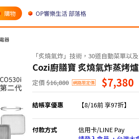
購物
OP響樂生活 部落格
電器
「炙燒氣炸」技術，30道自動菜單以
Cozi廚膳寶 炙燒氣炸蒸烤爐(2
$7,380
定價
$16,880
網路限定價
結帳享優惠
【8/16前 享97折】
付款方式
信用卡/LINE Pay
請登入會員 ，台灣大