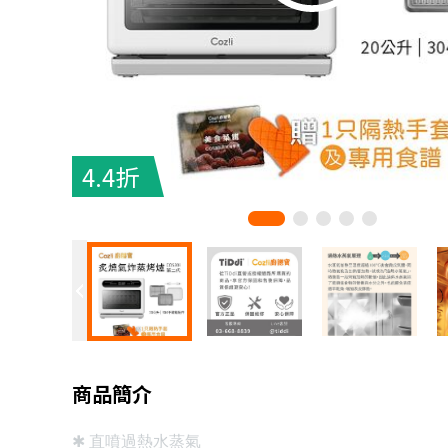
4.4折
商品簡介
✱
直噴過熱水蒸氣