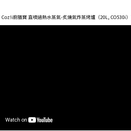
 Coz!i廚膳寶 直噴過熱水蒸氣-炙燒氣炸蒸烤爐（20L, CO530i