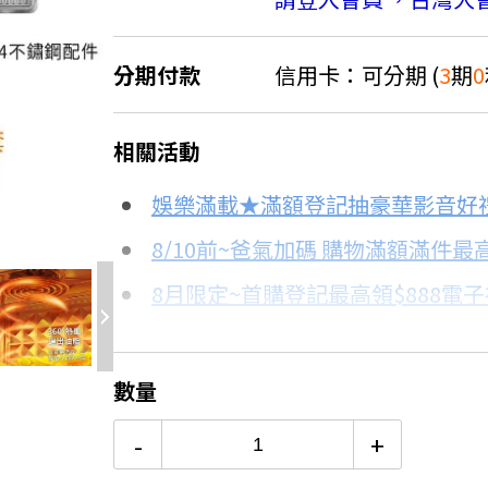
分期付款
信用卡：可分期 (
3
期
0
＊實際可分期數、適用利率，請以購物
相關活動
信用卡分期
4.4折
娛樂滿載★滿額登記抽豪華影音好
分期數
每期金額
8/10前~爸氣加碼 購物滿額滿件最高
8月限定~首購登記最高領$888電
3期 0利率
$2,460
台灣大哥大Open Possible聯名
6期
$1,316
更多信用卡分期0利率滿額享回饋
數量
電視降到底破盤
12期
$658
-
+