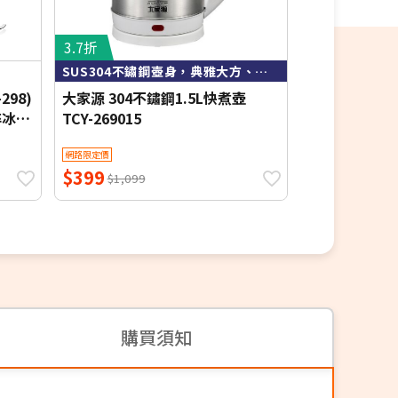
3.7折
6.5折
SUS304不鏽鋼壺身，典雅大方、衛生易清洗。
插電/
298)
大家源 304不鏽鋼1.5L快煮壺
N Dr.AV聖岡
碎冰
TCY-269015
大秤盤中型電子
插電電池兩用
網路限定價
網路限定價
扣重)
$399
$289
$1,099
$449
購買須知