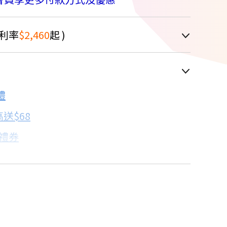
利率
$2,460
起 )
車顯示為主
4.4折
禮
配合銀行/業者
送$68
子禮券
18家銀行/業者
卡滿額最高回饋25%
18家銀行/業者
18家銀行/業者