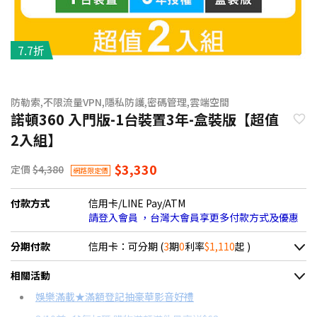
7.7折
防勒索,不限流量VPN,隱私防護,密碼管理,雲端空間
諾頓360 入門版-1台裝置3年-盒裝版【超值
2入組】
$3,330
定價
$4,380
網路限定價
付款方式
信用卡/LINE Pay/ATM
請登入會員 ，台灣大會員享更多付款方式及優惠
分期付款
信用卡：可分期 (
3
期
0
利率
$1,110
起 )
＊實際可分期數、適用利率，請以購物車顯示為主
相關活動
信用卡分期
娛樂滿載★滿額登記抽豪華影音好禮