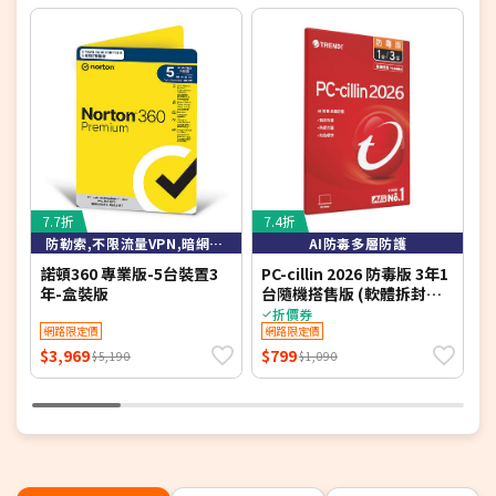
7.7折
7.4折
防勒索,不限流量VPN,暗網監測,隱私防護,100G雲端空間
AI防毒多層防護
諾頓360 專業版-5台裝置3
PC-cillin 2026 防毒版 3年1
T
年-盒裝版
台隨機搭售版 (軟體拆封後
恕不接受退換貨)
[
折價券
網路限定價
網路限定價
$3,969
$799
$
$5,190
$1,090