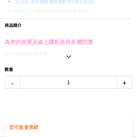
8/10前~爸氣加碼 購物滿額滿件最高送$68
分期數
每期金額
配合銀行/業者
8月限定~首購登記最高領$888電子禮券
3期 0利率
$1,110
18家銀行/業者
台灣大哥大Open Possible聯名卡滿額最高回饋25%
商品簡介
6期
$593
18家銀行/業者
8/15前~指定購物滿額最高回饋25%
12期
$296
18家銀行/業者
更多信用卡分期0利率滿額享回饋
為您的裝置及線上隱私提供多層防護
24期
$152
18家銀行/業者
■ 防護勒索軟體攻擊
■ 不限流量VPN
■ 智慧型防火牆
數量
■ 安全密碼管理員
■ 網路攝影機防護(Windows)
-
+
■ 10GB雲端空間
(Windows)
※本產品為台灣代理商正式版，產品為實體包裝，無附光碟，由原
廠提供中文技術支援
※產品售出無法退貨，請務必確認規格及安裝試用版
※本組合為限量活動品，包含諾頓360 入門版-1台裝置3年 (市價
2,190) * 2盒
您可能會喜歡