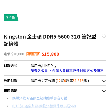
7.9折
Kingston 金士頓 DDR5-5600 32G 筆記型
記憶體
$15,800
定價
$20,000
網路限定價
付款方式
信用卡/LINE Pay
請登入會員 ，台灣大會員享更多付款方式及優惠
分期付款
信用卡：可分期 (
12
期
0
利率
$1,316
起 )
＊實際可分期數、適用利率，請以購物車顯示為主
相關活動
信用卡分期
娛樂滿載★滿額登記抽豪華影音好禮
8/10前~爸氣加碼 購物滿額滿件最高送$68
分期數
每期金額
配合銀行/業者