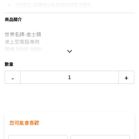
8月限定~首購登記最高領$888電子禮券
3期 0利率
$2,766
18家銀行/業者
台灣大哥大Open Possible聯名卡滿額最高回饋25%
商品簡介
6期 0利率
$1,383
17家銀行/業者
8/15前~指定購物滿額最高回饋25%
世界名牌-金士頓
6期
$1,480
18家銀行/業者
更多信用卡分期0利率滿額享回饋
桌上型電腦專用
12期
$740
18家銀行/業者
規格 DDR5-5600
100% 的嚴格測試
24期
$380
18家銀行/業者
原廠終身保固
數量
-
+
您可能會喜歡