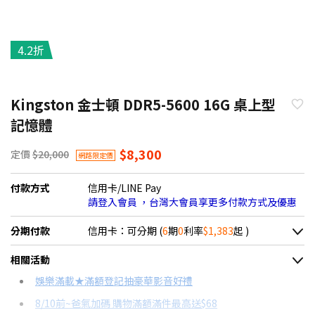
4.2折
Kingston 金士頓 DDR5-5600 16G 桌上型
記憶體
$8,300
定價
$20,000
網路限定價
付款方式
信用卡/LINE Pay
請登入會員 ，台灣大會員享更多付款方式及優惠
分期付款
信用卡：可分期 (
6
期
0
利率
$1,383
起 )
＊實際可分期數、適用利率，請以購物車顯示為主
相關活動
信用卡分期
娛樂滿載★滿額登記抽豪華影音好禮
8/10前~爸氣加碼 購物滿額滿件最高送$68
分期數
每期金額
配合銀行/業者