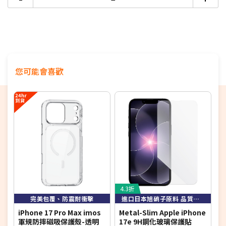
您可能會喜歡
4.3折
完美包覆、防震耐衝擊
進口日本旭硝子原料 品質保證
iPhone 17 Pro Max imos
Metal-Slim Apple iPhone
i
軍規防摔磁吸保護殼-透明
17e 9H鋼化玻璃保護貼