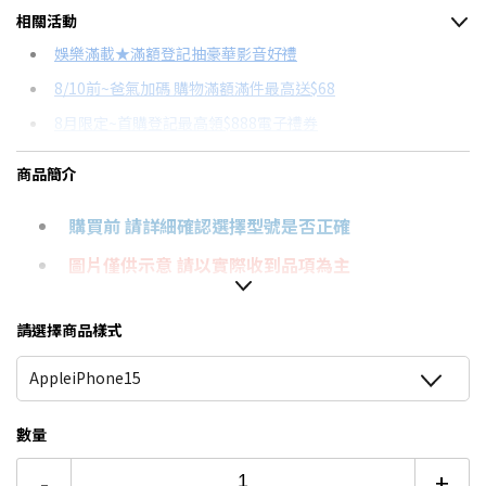
相關活動
信用卡分期
娛樂滿載★滿額登記抽豪華影音好禮
8/10前~爸氣加碼 購物滿額滿件最高送$68
分期數
每期金額
配合銀行/業者
8月限定~首購登記最高領$888電子禮券
3期
$139
18家銀行/業者
台灣大哥大Open Possible聯名卡滿額最高回饋25%
商品簡介
6期
$69
18家銀行/業者
★舊機回收★限量加碼10%回饋
購買前 請詳細確認選擇型號是否正確
12期
$34
18家銀行/業者
更多信用卡分期0利率滿額享回饋
圖片僅供示意 請以實際收到品項為主
24期
$17
18家銀行/業者
防窺完美28度角，守護個人隱私不外洩。
請選擇商品樣式
超高硬度，硬度高達9H。
AppleiPhone15
疏水疏油，觸感靈敏。
數量
-
+