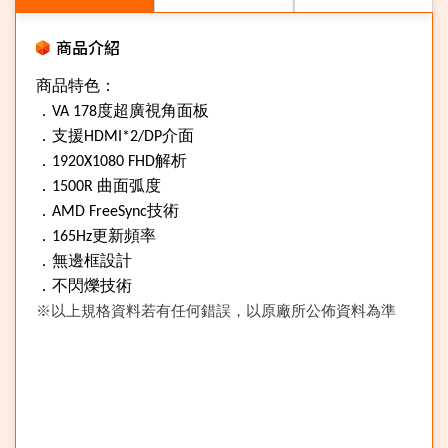
商品介紹
商品特色：
．
度超廣視角面板
VA 178
．支援
介面
HDMI*2/DP
．
解析
1920X1080 FHD
．
曲面弧度
1500R
．
技術
AMD FreeSync
．
更新頻率
165Hz
．無邊框設計
．不閃爍技術
※以上規格資料若有任何錯誤，以原廠所公佈資料為準