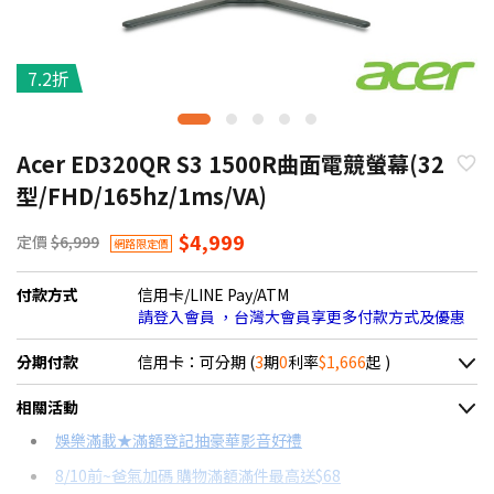
7.2折
Acer ED320QR S3 1500R曲面電競螢幕(32
型/FHD/165hz/1ms/VA)
$4,999
定價
$6,999
網路限定價
付款方式
信用卡/LINE Pay/ATM
請登入會員 ，台灣大會員享更多付款方式及優惠
分期付款
信用卡：可分期 (
3
期
0
利率
$1,666
起 )
＊實際可分期數、適用利率，請以購物車顯示為主
相關活動
信用卡分期
娛樂滿載★滿額登記抽豪華影音好禮
8/10前~爸氣加碼 購物滿額滿件最高送$68
分期數
每期金額
配合銀行/業者