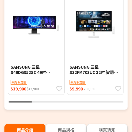
SAMSUNG 三星
SAMSUNG 三星
S
S49DG952SC 49吋
S32FM703UC 32吋 智慧聯
S
Odyssey OLED G9 曲面電
網螢幕 M7 M70F Samsung
網
競顯示器 G95SD
網路限定價
Vision AI (2025)
網路限定價
V
$39,900
$9,990
$
$42,900
$10,990
商品介紹
商品規格
購買須知