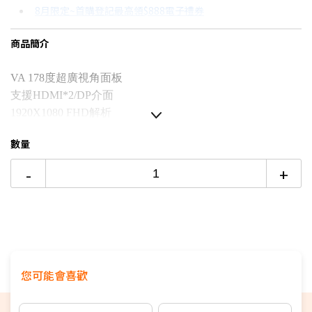
8月限定~首購登記最高領$888電子禮券
3期 0利率
$1,666
18家銀行/業者
8/15前~指定購物滿額最高回饋25%
商品簡介
6期
$891
18家銀行/業者
台灣大哥大Open Possible聯名卡滿額最高回饋25%
12期
$445
18家銀行/業者
更多信用卡分期0利率滿額享回饋
VA 178
度超廣視角面板
支援HDMI*2/DP介面
24期
$229
18家銀行/業者
1920X1080 FHD解析
1500R 曲面弧度
數量
AMD FreeSync技術
165Hz更新頻率
-
+
無邊框設計
不閃爍技術
您可能會喜歡