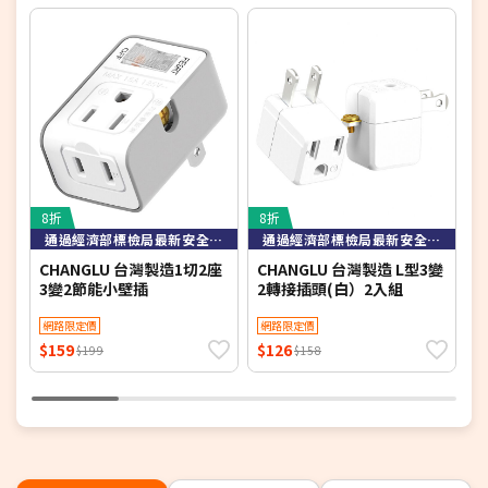
8折
8折
3
通過經濟部標檢局最新安全規範檢驗
通過經濟部標檢局最新安全規範檢驗
CHANGLU 台灣製造1切2座
CHANGLU 台灣製造 L型3變
a
3變2節能小壁插
2轉接插頭(白）2入組
插
網路限定價
網路限定價
$159
$126
$
$199
$158