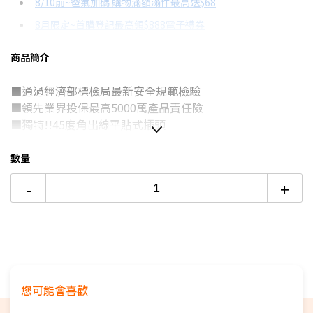
8/10前~爸氣加碼 購物滿額滿件最高送$68
分期數
每期金額
配合銀行/業者
8月限定~首購登記最高領$888電子禮券
3期
$256
18家銀行/業者
台灣大哥大Open Possible聯名卡滿額最高回饋25%
商品簡介
6期
$128
18家銀行/業者
更多信用卡分期0利率滿額享回饋
■通過經濟部標檢局最新安全規範檢驗
12期
$64
18家銀行/業者
■領先業界投保最高5000萬產品責任險
24期
$32
18家銀行/業者
■獨特!!45度角出線平貼式插頭
■6組一對一獨立式電源管理開關
■再加1組內建過載自動斷電總開關
數量
■低阻抗!!一體成型電路設計
-
+
■大面積雙面夾持刃座構造
■零干涉!!斜面式開關
■6KV抗雷擊!!突波吸收
■全機身採高耐熱防火PC材質
■4N級無氧銅+雙絕緣線材
■空間加大變壓器專用插座x1
您可能會喜歡