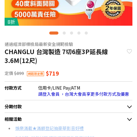
8折
通過經濟部標檢局最新安全規範檢驗
CHANGLU 台灣製造 7切6座3P延長線
3.6M(12尺)
$719
定價
$899
網路限定價
付款方式
信用卡/LINE Pay/ATM
請登入會員 ，台灣大會員享更多付款方式及優惠
分期付款
＊實際可分期數、適用利率，請以購物車顯示為主
相關活動
信用卡分期
娛樂滿載★滿額登記抽豪華影音好禮