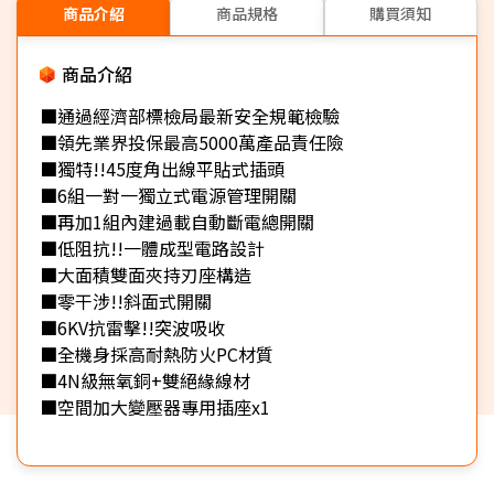
商品介紹
商品規格
購買須知
商品介紹
■通過經濟部標檢局最新安全規範檢驗
■領先業界投保最高5000萬產品責任險
■獨特!!45度角出線平貼式插頭
■6組一對一獨立式電源管理開關
■再加1組內建過載自動斷電總開關
■低阻抗!!一體成型電路設計
■大面積雙面夾持刃座構造
■零干涉!!斜面式開關
■6KV抗雷擊!!突波吸收
■全機身採高耐熱防火PC材質
■4N級無氧銅+雙絕緣線材
■空間加大變壓器專用插座x1