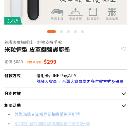
3.4折
親膚表層觸感佳．舒適支撐手腕
米粒造型 皮革鍵盤護腕墊
$299
定價
$880
網路限定價
付款方式
信用卡/LINE Pay/ATM
請登入會員 ，台灣大會員享更多付款方式及優惠
分期付款
＊實際可分期數、適用利率，請以購物車顯示為主
相關活動
信用卡分期
娛樂滿載★滿額登記抽豪華影音好禮
8/10前~爸氣加碼 購物滿額滿件最高送$68
分期數
每期金額
配合銀行/業者