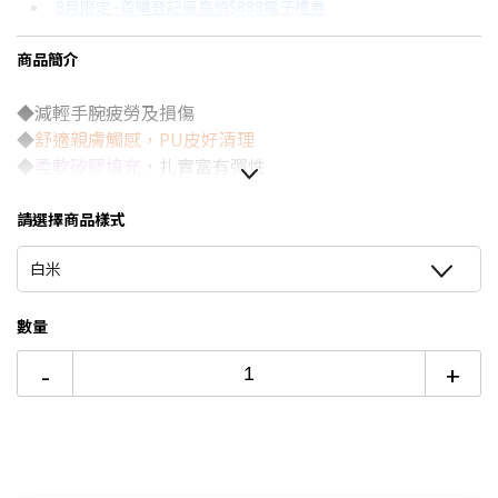
8月限定~首購登記最高領$888電子禮券
3期
$106
18家銀行/業者
台灣大哥大Open Possible聯名卡滿額最高回饋25%
商品簡介
6期
$53
18家銀行/業者
更多信用卡分期0利率滿額享回饋
◆減輕手腕疲勞及損傷
12期
$26
18家銀行/業者
◆
舒適親膚觸感，PU皮好清理
24期
$13
18家銀行/業者
◆
柔軟矽膠填充
，扎實富有彈性
◆採防滑底面，
緊貼桌面不易滑動
◆支撐手腕貼合，保持自然放鬆
請選擇商品樣式
白米
數量
-
+