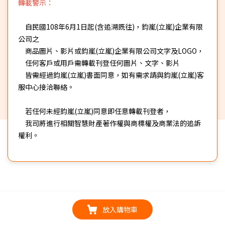
轉載警示：
自民國108年6月1日起(含追溯既往)，鈞嵐(立嵐)企業有限
公司之
商品圖片、影片或鈞嵐(立嵐)企業有限公司文字及LOGO，
任何客戶或用戶需轉載刊登任何圖片、文字、影片
皆需經過鈞嵐(立嵐)書面同意，如有需求請與鈞嵐(立嵐)客
服中心接洽聯絡。
若任何未經鈞嵐(立嵐)同意即任意轉載刊登者，
我司將進行相關智慧財產著作權與商標權及商業法的追訴
權利。
放入購物車