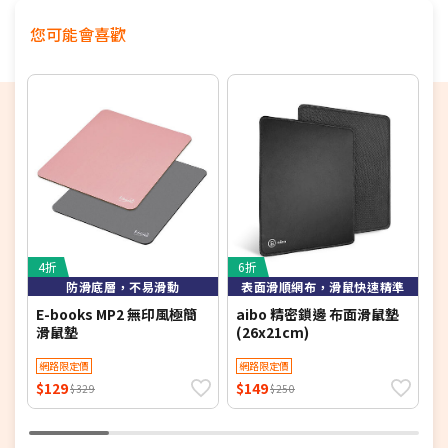
您可能會喜歡
4折
6折
4
防滑底層，不易滑動
表面滑順網布，滑鼠快速精準
E-books MP2 無印風極簡
aibo 精密鎖邊 布面滑鼠墊
E
滑鼠墊
(26x21cm)
組
網路限定價
網路限定價
$129
$149
$
$329
$250