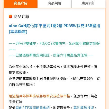
商品介紹
商品規格
購買須知
商品介紹
aibo GaN氮化鎵 平壓式1開2插 PD35W快充USB壁插
(
高溫斷電)
－－2P+3P雙插座，PD/QC 3.0雙快充，GaN氮化鎵穩定性好
－－
－－已通過最新版安規認證，投保六仟萬產品責任險－－
GaN氮化鎵芯片，支援高功率輸出，溫控及穩定性更好，實
現更高效能、
更快速的充電體驗！同時備配PPS技術，可簡化充電過程，從
而降低轉換損耗！
通過經濟部標準檢驗局最新安規檢驗合格
，並投保六仟萬產
品責任險
配備
首創PTP高溫斷電系統
，地表最安全，
專利導熱技術，