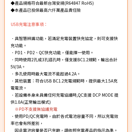
◆產品規格符合最新台灣安規(R64847 RoHS)
◆本產品已投保最高六仟萬產品責任險
USB充電注意事項：
．具智慧辨識功能，若滿足充電裝置快充協定，則可支援快
充功能。
．PD1、PD2、QC快充功能，僅能擇一使用。
．同時使用2孔或3孔插孔時，僅支援BC1.2規範，輸出合計
5V/3A。
．多孔使用時最大電流不能超過4.2A。
．其他裝置：符合USB BC1.2充電規範時，提供最大1.5A充
電電流。
．若設備本身未具備任何充電協議時,QC支援 DCP MODE 提
供1.0A(正常輸出模式)
※PD不支援無協議充電
．使用PD/QC充電時，由於各式電池容量不同，所以充電效
率也會有所差別，
因此電池容量是否已充飽，請依照充電產品的指示為準。