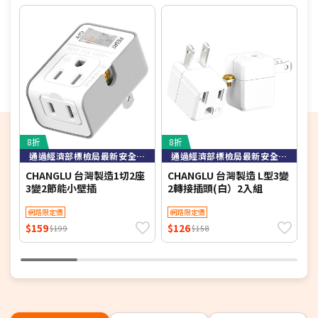
8折
8折
3
通過經濟部標檢局最新安全規範檢驗
通過經濟部標檢局最新安全規範檢驗
CHANGLU 台灣製造1切2座
CHANGLU 台灣製造 L型3變
a
3變2節能小壁插
2轉接插頭(白）2入組
插
網路限定價
網路限定價
$159
$126
$
$199
$158