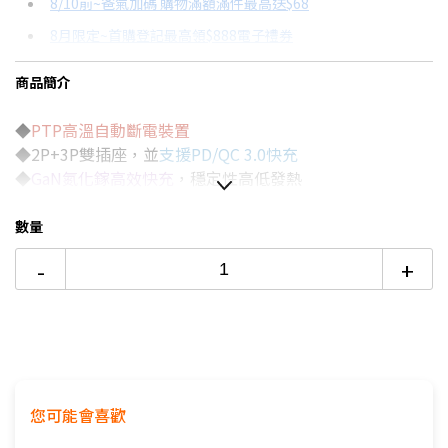
8/10前~爸氣加碼 購物滿額滿件最高送$68
分期數
每期金額
配合銀行/業者
8月限定~首購登記最高領$888電子禮券
3期
$213
18家銀行/業者
台灣大哥大Open Possible聯名卡滿額最高回饋25%
商品簡介
6期
$106
18家銀行/業者
更多信用卡分期0利率滿額享回饋
◆
PTP高溫自動斷電裝置
12期
$53
18家銀行/業者
◆2P+3P雙插座，並
支援PD/QC 3.0快充
24期
$27
18家銀行/業者
◆
GaN氮化鎵高效快充
，穩定性高低發熱
◆支援PPS技術，降低轉換損耗
◆智慧辨識充電，自動配適電壓
數量
◆
平壓式
獨立
開關
，有效
避免誤觸
-
+
◆機身PC防火材質，強韌不易燃燒
◆
兒童安全防護蓋，預防導電體插入
◆多重充電保護裝置、新版安規認證合格
您可能會喜歡