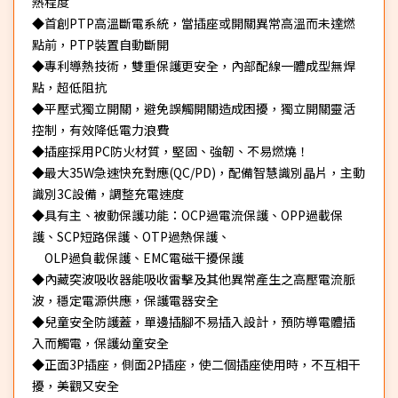
熱程度
◆首創PTP高溫斷電系統，當插座或開關異常高溫而未達燃
點前，PTP裝置自動斷開
◆專利導熱技術，雙重保護更安全，內部配線一體成型無焊
點，超低阻抗
◆平壓式獨立開關，避免誤觸開關造成困擾，獨立開關靈活
控制，有效降低電力浪費
◆插座採用PC防火材質，堅固、強韌、不易燃燒！
◆最大35W急速快充對應(QC/PD)，配備智慧識別晶片，主動
識別3C設備，調整充電速度
◆具有主、被動保護功能：OCP過電流保護、OPP過載保
護、SCP短路保護、OTP過熱保護、
OLP過負載保護、EMC電磁干擾保護
◆內藏突波吸收器能吸收雷擊及其他異常產生之高壓電流脈
波，穩定電源供應，保護電器安全
◆兒童安全防護蓋，單邊插腳不易插入設計，預防導電體插
入而觸電，保護幼童安全
◆正面3P插座，側面2P插座，使二個插座使用時，不互相干
擾，美觀又安全