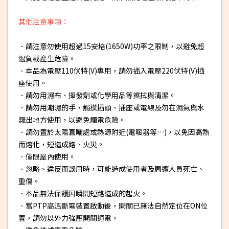
其他注意事項：
．請注意勿使用超過15安培(1650W)功率之限制，以避免超
過負載產生危險。
．本品為電壓110伏特(V)專用，請勿插入電壓220伏特(V)插
座使用。
．請勿用濕布、揮發劑或化學用品等擦拭與清潔。
．請勿用潮濕的手，觸摸插頭、插座或電線及勿在濕氣與水
濺出地方使用，以避免觸電危險。
．請勿置於太陽直曬處或熱源附近(電暖器等…)，以免因高熱
而熔化，短造成路、火災。
．僅限屋內使用。
．忽略、違反而誤用時，可能造成使用者及周遭人員死亡、
重傷。
．本品無法保護因瞬間短路造成的起火。
．當PTP高溫斷電裝置啟動後，開關已無法自然定位在ON位
置，請勿以外力強壓開關通電，