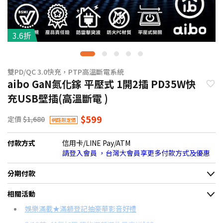
3.6折
雙PD/QC 3.0快充，PTP高溫斷電系統
aibo GaN氮化鎵 平壓式 1開2插 PD35W快
充USB壁插(高溫斷電 )
$599
定價
$1,680
網路限定價
付款方式
信用卡/LINE Pay/ATM
請登入會員 ，台灣大會員享更多付款方式及優惠
分期付款
＊實際可分期數、適用利率，請以購物車顯示為主
相關活動
信用卡分期
娛樂滿載★滿額登記抽豪華影音好禮