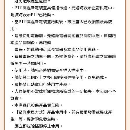
避免造成嚴重危險。
．PTP高溫斷電裝置具備指示燈，亮燈時表示正常供電中，
熄滅時表示PTP已啟動。
．當PTP高溫斷電裝置啟動後，該插座即已毀損無法再使
用。
．建議使用電器前，先確認電器開關置於關閉狀態，於開啟
本產品開關後，再啟動
電器，如此動作可延長電器及本產品使用壽命。
．每種電器之功率不同，為避免意外，屬於高耗電之電器應
避免同一時間使用。
．使用時，請務必將插頭完全插入插座中。
．請勿將二個以上之多口轉接器連接使用，以免過載。
．嚴格禁止幼童自行使用本產品。
．人為使用不當或拆卸損壞所造成的一切損失，本公司不予
負責。
．本產品已投保產品責任險。
．【緊急處理方式】產品使用中，若有嚴重發燙或異味產
生…等，異常現象發生時，
應立即拔除插頭停止使用。