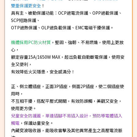
雙重保護更安全
！
具有主、被動保護功能：OCP過電流保護、OPP過載保護、
SCP短路保護、
OTP過熱保護、OLP過負載保護、EMC電磁干擾保護。
機體採用PC防火材質
，堅固、強韌、不易燃燒，使用上更放
心，
額定容量15A/1650W MAX，超出負載自動斷電保護，使用安
全又便利，
有效降低火災隱患，安全感滿分！
正、側立體插座，正面3P插座，側面2P插座，使二個插座使
用時，
不互相干擾，搭配平壓式開關，有效防誤觸，美觀又安全，
使用更方便。
兒童安全防護蓋，單邊插腳不易插入設計，預防導電體插入
觸電
，保護幼童安全。
內藏突波吸收器，能吸收雷擊及其他異常產生之高壓電流脈