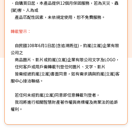
．自購買日起，本產品提供12個月保固服務，若為天災、蟲
(鼠)害、人為或
產品匹配性因素，未依規定使用，恕不免費服務。
轉載警示：
自民國108年6月1日起(含追溯既往)，鈞嵐(立嵐)企業有限
公司之
商品圖片、影片或鈞嵐(立嵐)企業有限公司文字及LOGO，
任何客戶或用戶需轉載刊登任何圖片、文字、影片
皆需經過鈞嵐(立嵐)書面同意，如有需求請與鈞嵐(立嵐)客
服中心接洽聯絡。
若任何未經鈞嵐(立嵐)同意即任意轉載刊登者，
我司將進行相關智慧財產著作權與商標權及商業法的追訴
權利。