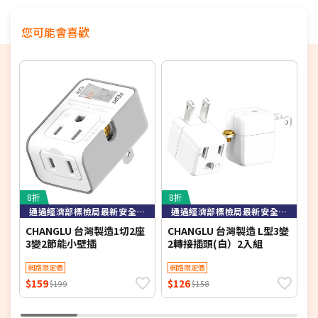
您可能會喜歡
8折
8折
3
通過經濟部標檢局最新安全規範檢驗
通過經濟部標檢局最新安全規範檢驗
CHANGLU 台灣製造1切2座
CHANGLU 台灣製造 L型3變
a
3變2節能小壁插
2轉接插頭(白）2入組
插
網路限定價
網路限定價
$159
$126
$
$199
$158