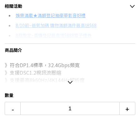
相關活動
信用卡分期
娛樂滿載★滿額登記抽豪華影音好禮
8/10前~爸氣加碼 購物滿額滿件最高送$68
分期數
每期金額
配合銀行/業者
8月限定~首購登記最高領$888電子禮券
3期
$177
18家銀行/業者
台灣大哥大Open Possible聯名卡滿額最高回饋25%
商品簡介
6期
$88
18家銀行/業者
更多信用卡分期0利率滿額享回饋
》符合DP1.4標準，32.4Gbps頻寬
12期
$44
18家銀行/業者
》支援DSC1.2視訊流壓縮
24期
$22
18家銀行/業者
》支援最高8k60Hz/4K144Hz解析度
》最高240Hz超高刷新率，體驗超流暢影像
》支援HDR高動態範圍功能，提升影音效果
數量
》支援雙螢幕延伸/多螢幕串接功能
-
+
》相容G-Sync及FreeSync防撕裂技術
》縮小型接頭與無卡扣設計，輕鬆拔插
》三層屏蔽層線身，有效防止訊號干擾