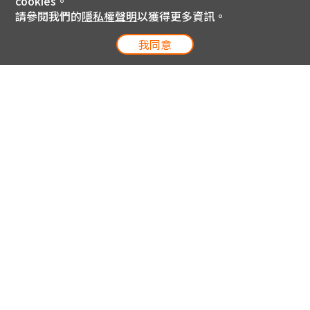
cookies。
請參閱我們的
隱私權聲明
以獲得更多資訊。
我同意
電信專案服務專線 24小時
用戶手機直撥188(免費)
0809-000-852(免費)
線上購物服務專線 09:00~18:00
網內手機直撥188(撥通請按5)
網外請撥0809-000-852(撥通請按5)