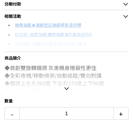
分期付款
＊實際可分期數、適用利率，請以購物車顯示為主
相關活動
信用卡分期
娛樂滿載★滿額登記抽豪華影音好禮
8/10前~爸氣加碼 購物滿額滿件最高送$68
分期數
每期金額
配合銀行/業者
8月限定~首購登記最高領$888電子禮券
6期
$157
18家銀行/業者
台灣大哥大Open Possible聯名卡滿額最高回饋25%
商品簡介
12期
$78
18家銀行/業者
8/15前~指定購物滿額最高回饋25%
◆首創雙旋轉鏡頭 灰黑機身隱蔽性更佳
24期
$40
18家銀行/業者
電視降到底破盤
◆全彩夜視/移動偵測/自動追蹤/雙向對講
智慧家電功能有哪些？→點我看達人教你買
◆鏡頭上左右360度 下左右270度上下90度
◆多功能無死角廣角監控APP多樣化設定
◆搭贈5米延長線方便安裝 省去拉線時間
數量
◆最大支援128G不間段循環錄影
(記憶卡需自備)
-
+