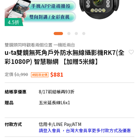
4.5折
雙鏡頭同時觀看兩個位置 一機抵兩台
u-ta雙鏡無死角戶外防水無線攝影機RK7(全
彩1080P) 智慧聯網 【加贈5米線】
$881
定價
$1,990
網路限定價
結帳享優惠
8/17前結帳再93折
贈品
五米延長線L6x1
付款方式
信用卡/LINE Pay/ATM
請登入會員 ，台灣大會員享更多付款方式及優惠