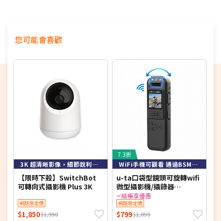
您可能會喜歡
7.3折
6
3K 超清晰影像，細節銳利不失真
WiFi手機可觀看 通過BSMI認證
【限時下殺】SwitchBot
u-ta口袋型鏡頭可旋轉wifi
可轉向式攝影機 Plus 3K
微型攝影機/攝錄器
攝
HD9S(WiFi版 1080P 白光
1
結帳享優惠
網路限定價
全彩 紅外線夜視 可選)
網路限定價
可
$1,850
$799
$
$1,990
$1,099