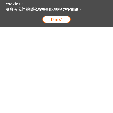
cookies。
請參閱我們的
隱私權聲明
以獲得更多資訊。
我同意
電信專案服務專線 24小時
用戶手機直撥188(免費)
0809-000-852(免費)
線上購物服務專線 09:00~18:00
網內手機直撥188(撥通請按5)