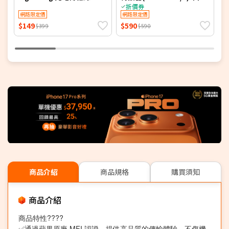
Apple原廠
線
折價券
網路限定價
網路限定價
$149
$590
$
$399
$590
商品介紹
商品規格
購買須知
商品介紹
商品特性????
✅通過蘋果原廠 MFI 認證，提供高品質的傳輸體驗，不傷機