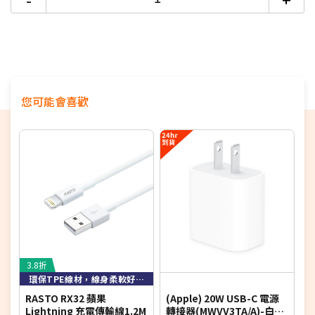
您可能會喜歡
3.8折
2
環保TPE線材，線身柔軟好收納
RASTO RX32 蘋果
(Apple) 20W USB-C 電源
兩
Lightning 充電傳輸線1.2M
轉接器(MWVV3TA/A)-白
t