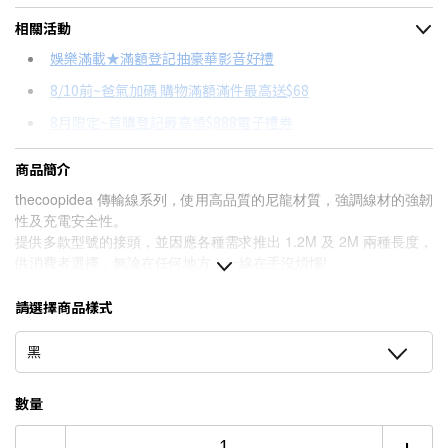
＊實際可分期數、適用利率，請以購物車顯示為主
相關活動
信用卡分期
娛樂滿載★滿額登記抽豪華影音好禮
8/10前~爸氣加碼 購物滿額滿件最高送$68
分期數
每期金額
配合銀行/業者
8月限定~首購登記最高領$888電子禮券
3期
$106
18家銀行/業者
台灣大哥大Open Possible聯名卡滿額最高回饋25%
商品簡介
6期
$53
18家銀行/業者
★舊機回收★限量加碼10%回饋
thecoopidea 傳輸線系列，使用高品質的尼龍材質，強調線材的強韌
12期
$26
18家銀行/業者
更多信用卡分期0利率滿額享回饋
性及充電安全性。
提供多款型號的接頭，並因應各種需求推出 1.2M 及 2M 兩種長度，
24期
$13
18家銀行/業者
供消費者選擇，無論在任何地方，一線在手沒煩惱!
請選擇商品樣式
黑
數量
-
+