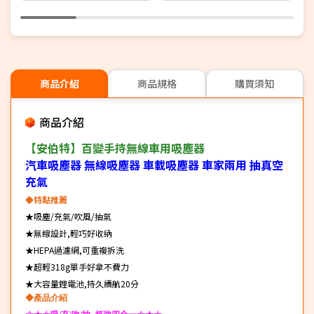
商品介紹
商品規格
購買須知
商品介紹
【安伯特】百變手持無線車用吸塵器
汽車吸塵器 無線吸塵器 車載吸塵器 車家兩用 抽真空
充氣
◆特點推薦
★吸塵/充氣/吹風/抽氣
★無線設計,輕巧好收納
★HEPA過濾網,可重複拆洗
★超輕318g單手好拿不費力
★大容量鋰電池,持久續航20分
◆產品介紹