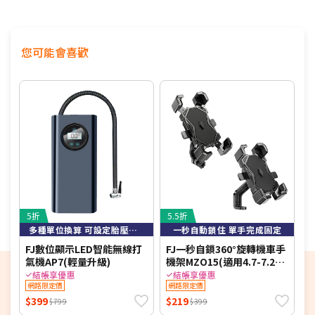
您可能會喜歡
5折
5.5折
7
多種單位換算 可設定胎壓自動充停
一秒自動鎖住 單手完成固定
FJ數位顯示LED智能無線打
FJ一秒自鎖360°旋轉機車手
a
氣機AP7(輕量升級)
機架MZO15(適用4.7-7.2吋
燥
手機 機車族 外送 手機架)
結帳享優惠
結帳享優惠
網路限定價
網路限定價
$399
$219
$
$799
$399