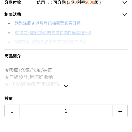
分期付款
信用卡：可分期 (
3
期
0
利率
$600
起 )
＊實際可分期數、適用利率，請以購物車顯示為主
相關活動
信用卡分期
娛樂滿載★滿額登記抽豪華影音好禮
8/10前~爸氣加碼 購物滿額滿件最高送$68
分期數
每期金額
配合銀行/業者
8月限定~首購登記最高領$888電子禮券
3期 0利率
$600
18家銀行/業者
台灣大哥大Open Possible聯名卡滿額最高回饋25%
商品簡介
6期
$321
18家銀行/業者
更多信用卡分期0利率滿額享回饋
★吸塵/充氣/吹風/抽氣
12期
$160
18家銀行/業者
電視降到底破盤
★無線設計,輕巧好收納
24期
$82
18家銀行/業者
★HEPA過濾網,可重複拆洗
★超輕318g單手好拿不費力
★大容量鋰電池,持久續航20分
數量
-
+