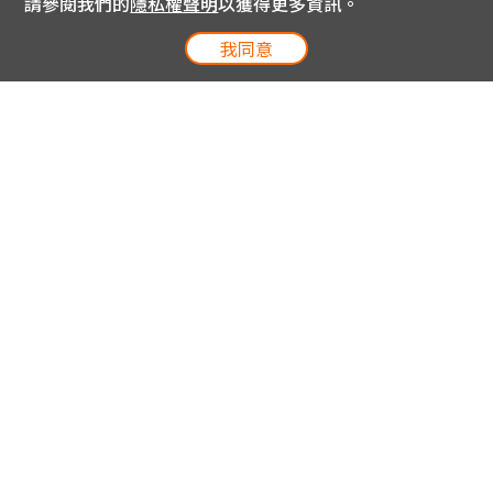
請參閱我們的
隱私權聲明
以獲得更多資訊。
我同意
電信專案服務專線 24小時
用戶手機直撥188(免費)
0809-000-852(免費)
線上購物服務專線 09:00~18:00
網內手機直撥188(撥通請按5)
網外請撥0809-000-852(撥通請按5)