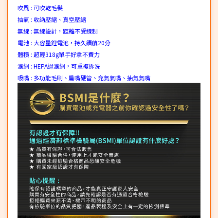
吹風 : 可吹乾毛髮
抽氣 : 收納壓縮、真空壓縮
無線 : 無線設計，距離不受線制
電池 : 大容量鋰電池，持久續航20分
體積 : 超輕318g單手好拿不費力
濾網 : HEPA過濾網，可重複拆洗
吸嘴 : 多功能毛刷、扁嘴硬管、充氣氣嘴、抽氣氣嘴