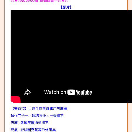
☆★☆
吸/充/吹/抽 超強四合一
☆★☆
【影片】
【安伯特】百變手持無線車用吸塵器
超強四合一，輕巧方便，一機搞定
吸塵 : 各種灰塵通通搞定
充氣 : 游泳圈充氣等戶外用具