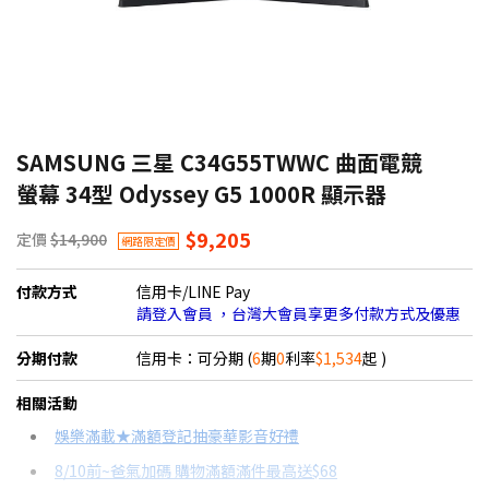
6.2折
SAMSUNG 三星 C34G55TWWC 曲面電競
螢幕 34型 Odyssey G5 1000R 顯示器
$9,205
定價
$14,900
網路限定價
付款方式
信用卡/LINE Pay
請登入會員 ，台灣大會員享更多付款方式及優惠
分期付款
信用卡：可分期 (
6
期
0
利率
$1,534
起 )
＊實際可分期數、適用利率，請以購物車顯示為主
相關活動
信用卡分期
娛樂滿載★滿額登記抽豪華影音好禮
8/10前~爸氣加碼 購物滿額滿件最高送$68
分期數
每期金額
配合銀行/業者