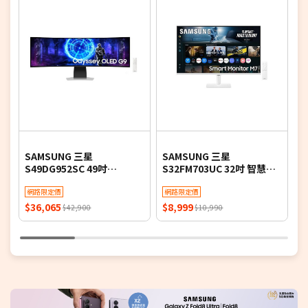
8.5折
8.2折
8
SAMSUNG 三星
SAMSUNG 三星
A
S49DG952SC 49吋
S32FM703UC 32吋 智慧聯
2
Odyssey OLED G9 曲面電
網螢幕 M7 M70F Samsung
(
競顯示器 G95SD
網路限定價
Vision AI (2025)
網路限定價
D
T
$36,065
$8,999
$
$42,900
$10,990