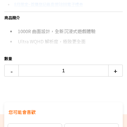
8月限定~首購登記最高領$888電子禮券
3期 0利率
$3,068
18家銀行/業者
8/15前~指定購物滿額最高回饋25%
商品簡介
6期 0利率
$1,534
17家銀行/業者
台灣大哥大Open Possible聯名卡滿額最高回饋25%
1000R 曲面設計，全新沉浸式遊戲體驗
6期
$1,641
18家銀行/業者
更多信用卡分期0利率滿額享回饋
Ultra WQHD 解析度，極致更全面
12期
$820
18家銀行/業者
165Hz 畫面更新頻率，極速順暢不閃爍
24期
$421
18家銀行/業者
數量
-
+
您可能會喜歡