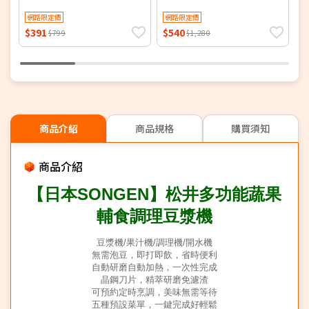
小火鍋 煮火鍋
機
網路限定價
網路限定價
$391
$540
$
$799
$1,280
商品介紹
商品規格
購買須知
商品介紹
【日本SONGEN】松井多功能蔬果
輔食調理豆漿機
豆漿機/果汁機/調理機/開水機
無需泡豆，即打即飲，省時便利
自動研磨自動加熱，一次性完成
晶鋼刀片，精萃研磨免濾渣
可預約定時烹調，美味無需等待
五種預設菜單，一鍵完成好輕鬆