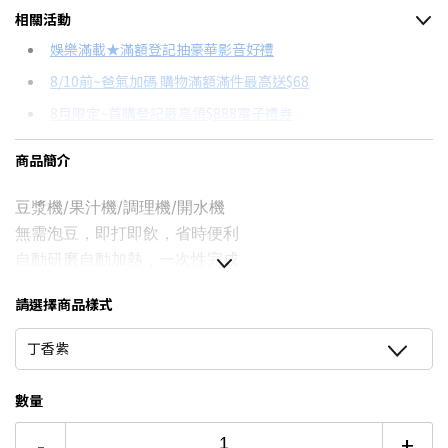
相關活動
信用卡分期
娛樂滿載★滿額登記抽豪華影音好禮
8/10前~爸氣加碼 購物滿額滿件最高送$68
分期數
每期金額
配合銀行/業者
8月限定~首購登記最高領$888電子禮券
3期
$563
18家銀行/業者
台灣大哥大Open Possible聯名卡滿額最高回饋25%
商品簡介
6期
$281
18家銀行/業者
更多信用卡分期0利率滿額享回饋
豆漿機/果汁機/調理機/開水機
12期
$140
18家銀行/業者
電視降到底破盤
無需泡豆，即打即飲，省時便利
24期
$72
18家銀行/業者
自動研磨自動加熱，一次性完成
晶鋼刀片，精萃研磨免濾渣
請選擇商品樣式
可預約定時烹調，美味無需等待
五種預設菜單，一鍵完成好輕鬆
丁香紫
數量
-
+