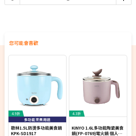
您可能會喜歡
4.9折
4.3折
5
多功能烹煮用途
歌林1.5L防燙多功能美食鍋
KINYO 1.6L多功能陶瓷美食
K
KPK-SD1917
鍋(FP-0769)電火鍋 個人鍋
(