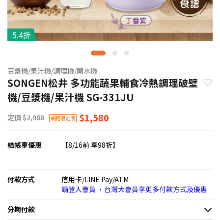
5.4折
豆漿機/果汁機/調理機/開水機
SONGEN松井 多功能蔬果輔食冷熱調理破壁
機/豆漿機/果汁機 SG-331JU
$1,580
定價
$2,980
網路限定價
結帳享優惠
【8/16前 享98折】
付款方式
信用卡/LINE Pay/ATM
請登入會員 ，台灣大會員享更多付款方式及優惠
分期付款
＊實際可分期數、適用利率，請以購物車顯示為主