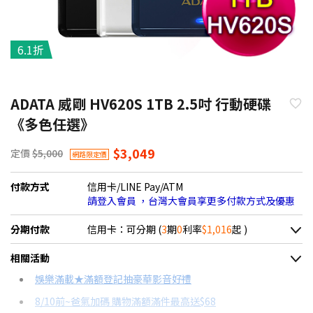
6.1折
ADATA 威剛 HV620S 1TB 2.5吋 行動硬碟
《多色任選》
$3,049
定價
$5,000
網路限定價
付款方式
信用卡/LINE Pay/ATM
請登入會員 ，台灣大會員享更多付款方式及優惠
分期付款
信用卡：可分期 (
3
期
0
利率
$1,016
起 )
＊實際可分期數、適用利率，請以購物車顯示為主
相關活動
信用卡分期
娛樂滿載★滿額登記抽豪華影音好禮
8/10前~爸氣加碼 購物滿額滿件最高送$68
分期數
每期金額
配合銀行/業者