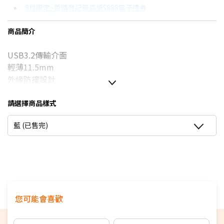
8月限定~首購登記最高領$888電子禮券
3期 0利率
$1,016
18家銀行/業者
台灣大哥大Open Possible聯名卡滿額最高回饋25%
商品簡介
6期
$543
18家銀行/業者
更多信用卡分期0利率滿額享回饋
USB3.2傳輸介面
12期
$271
18家銀行/業者
輕薄11.5mm
24期
$139
18家銀行/業者
外緣防撞設計
LED操作指示燈號
輕薄光滑鏡面外觀
請選擇商品樣式
多元相容支援WIN/MAC/Android
藍 (已售完)
免費HDDtoGO及OStogo軟體(需至官網下載)
原廠三年保固
您可能會喜歡