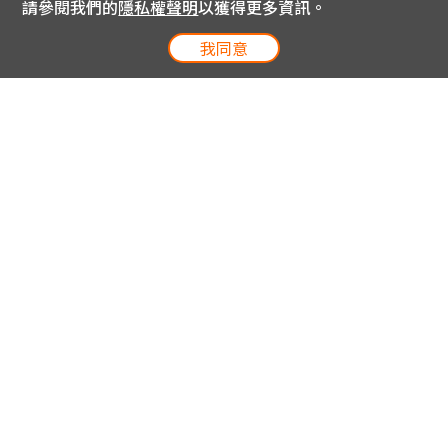
請參閱我們的
隱私權聲明
以獲得更多資訊。
我同意
電信專案服務專線 24小時
用戶手機直撥188(免費)
0809-000-852(免費)
線上購物服務專線 09:00~18:00
網內手機直撥188(撥通請按5)
網外請撥0809-000-852(撥通請按5)