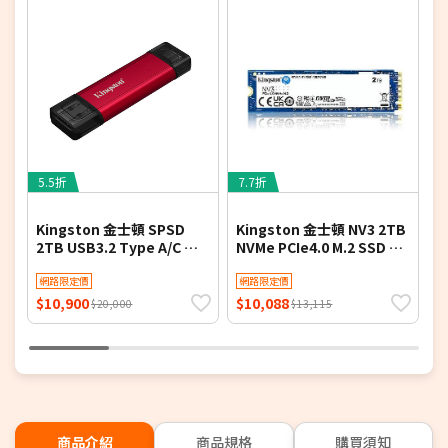
5.5折
7.7折
7
Kingston 金士頓 SPSD
Kingston 金士頓 NV3 2TB
K
2TB USB3.2 Type A/C 雙
NVMe PCIe4.0 M.2 SSD 高
N
頭外接式SSD
效能固態硬碟
網路限定價
網路限定價
6
$10,900
$10,088
$
$20,000
$13,115
商品介紹
商品規格
購買須知